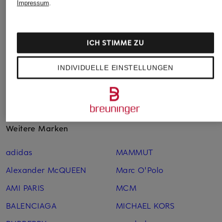
Impressum
.
ICH STIMME ZU
Weitere Kategorien
INDIVIDUELLE EINSTELLUNGEN
VERSACE Badehose
VERSACE Parfum
VERSACE EROS FLAME
VERSACE Sale
Weitere Marken
adidas
MAMMUT
Alexander McQUEEN
Marc O'Polo
AMI PARIS
MCM
BALENCIAGA
MICHAEL KORS