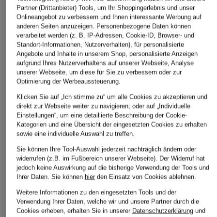
Partner (Drittanbieter) Tools, um Ihr Shoppingerlebnis und unser
Onlineangebot zu verbessern und Ihnen interessante Werbung auf
anderen Seiten anzuzeigen. Personenbezogene Daten können
verarbeitet werden (z. B. IP-Adressen, Cookie-ID, Browser- und
Standort-Informationen, Nutzerverhalten), für personalisierte
Angebote und Inhalte in unserem Shop, personalisierte Anzeigen
aufgrund Ihres Nutzerverhaltens auf unserer Webseite, Analyse
unserer Webseite, um diese für Sie zu verbessern oder zur
Optimierung der Werbeaussteuerung.
Klicken Sie auf „Ich stimme zu“ um alle Cookies zu akzeptieren und
ETRO
direkt zur Webseite weiter zu navigieren; oder auf „Individuelle
+Aktionsrabatt
+Aktionsrabatt
Jerseykleid 
Einstellungen“, um eine detaillierte Beschreibung der Cookie-
VICTORIA BECKHAM
SIMKHAI
Kategorien und eine Übersicht der eingesetzten Cookies zu erhalten
Wickeloptik
Abendkleid
Cocktailkleid CALLY
sowie eine individuelle Auswahl zu treffen.
890 €
599 €
390 €
Sie können Ihre Tool-Auswahl jederzeit nachträglich ändern oder
Bestpreis:
1.6
widerrufen (z.B. im Fußbereich unserer Webseite). Der Widerruf hat
Bestpreis:
509,15 €
Bestpreis:
331,50 €
jedoch keine Auswirkung auf die bisherige Verwendung der Tools und
Ursprünglich:
1.150 €
Ursprünglich:
580 €
Ihrer Daten.
Sie können
hier
den Einsatz von Cookies ablehnen.
Weitere Informationen zu den eingesetzten Tools und der
Verwendung Ihrer Daten, welche wir und unsere Partner durch die
Cookies erheben, erhalten Sie in unserer
Datenschutzerklärung
und