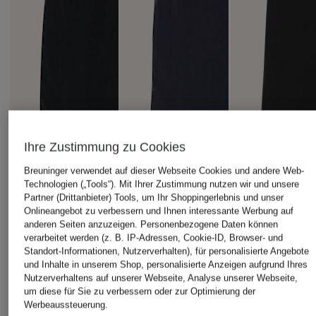
Ihre Zustimmung zu Cookies
Breuninger verwendet auf dieser Webseite Cookies und andere Web-
Technologien („Tools“). Mit Ihrer Zustimmung nutzen wir und unsere
Partner (Drittanbieter) Tools, um Ihr Shoppingerlebnis und unser
Onlineangebot zu verbessern und Ihnen interessante Werbung auf
anderen Seiten anzuzeigen. Personenbezogene Daten können
TOMMY HILFIGER
TOMMY HILFIGER
arena
verarbeitet werden (z. B. IP-Adressen, Cookie-ID, Browser- und
Standort-Informationen, Nutzerverhalten), für personalisierte Angebote
Badeshorts
Badeshorts
Badeshorts EVO
und Inhalte in unserem Shop, personalisierte Anzeigen aufgrund Ihres
BEACH
34,99 €
44,99 €
Nutzerverhaltens auf unserer Webseite, Analyse unserer Webseite,
um diese für Sie zu verbessern oder zur Optimierung der
37,99 €
Bestpreis:
29,74 €
Bestpreis:
38,24 €
Werbeaussteuerung.
Ursprünglich:
59,90 €
Ursprünglich:
59,90 €
Bestpreis:
32,29 €