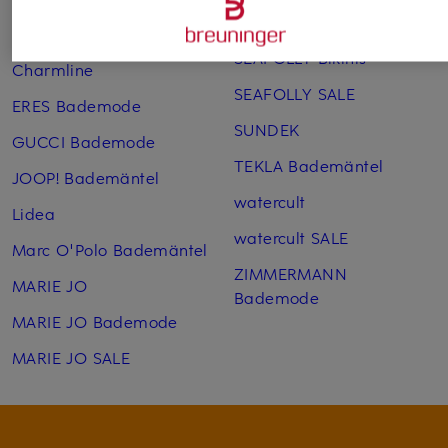
SEAFOLLY
CHANTELLE SALE
SEAFOLLY Bikinis
Charmline
SEAFOLLY SALE
ERES Bademode
SUNDEK
GUCCI Bademode
TEKLA Bademäntel
JOOP! Bademäntel
watercult
Lidea
watercult SALE
Marc O'Polo Bademäntel
ZIMMERMANN
MARIE JO
Bademode
MARIE JO Bademode
MARIE JO SALE