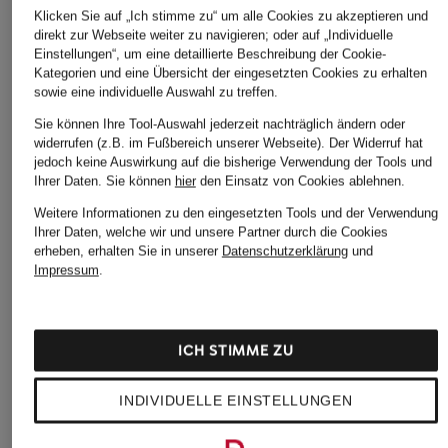
Klicken Sie auf „Ich stimme zu“ um alle Cookies zu akzeptieren und
Ursprünglich:
59,95 
direkt zur Webseite weiter zu navigieren; oder auf „Individuelle
Einstellungen“, um eine detaillierte Beschreibung der Cookie-
Kategorien und eine Übersicht der eingesetzten Cookies zu erhalten
sowie eine individuelle Auswahl zu treffen.
Sie können Ihre Tool-Auswahl jederzeit nachträglich ändern oder
Weitere Kategorien
widerrufen (z.B. im Fußbereich unserer Webseite). Der Widerruf hat
jedoch keine Auswirkung auf die bisherige Verwendung der Tools und
Ihrer Daten.
Sie können
hier
den Einsatz von Cookies ablehnen.
VILEBREQUIN Badehosen
VILEBREQUIN
Strandtaschen
Weitere Informationen zu den eingesetzten Tools und der Verwendung
VILEBREQUIN Shopper
Ihrer Daten, welche wir und unsere Partner durch die Cookies
erheben, erhalten Sie in unserer
Datenschutzerklärung
und
Impressum
.
Weitere Marken
BOSS Badeshorts
MARYAN MEHLHORN
ICH STIMME ZU
BURBERRY Badehosen
MYMARINI
INDIVIDUELLE EINSTELLUNGEN
CHANTELLE
POLO RALPH LAUREN
Badehosen
CHANTELLE Bademode