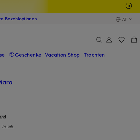
ere Bezahloptionen
AT
se
Geschenke
Vacation Shop
Trachten
Mara
and
|
Details