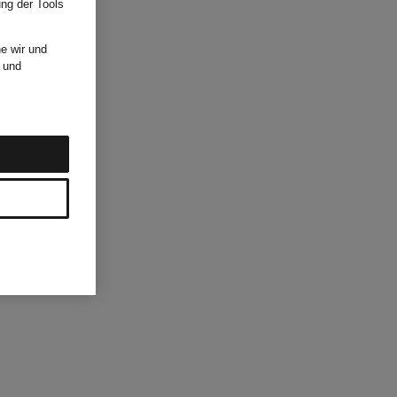
ung der Tools
e wir und
und