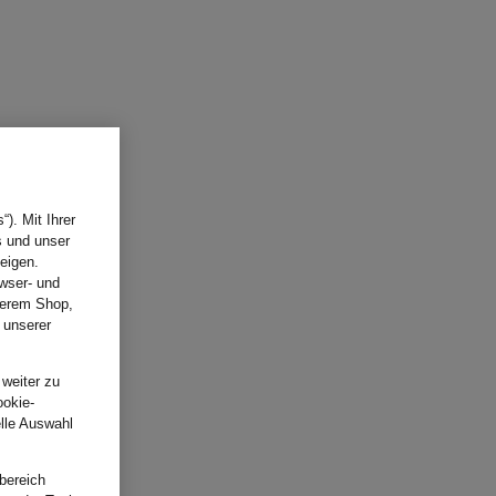
). Mit Ihrer
s und unser
eigen.
wser- und
nserem Shop,
 unserer
.
 weiter zu
ookie-
elle Auswahl
bereich