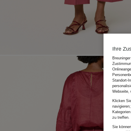
Ihre Zu
Breuninger
Zustimmung
Onlineange
Personenbe
Standort-I
personalis
Webseite, 
Klicken Si
navigieren;
Kategorien
zu treffen.
Sie können