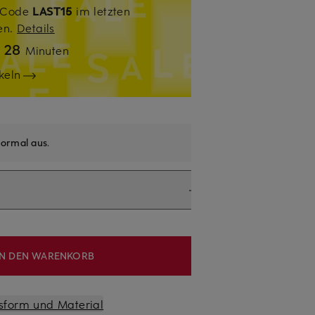
. Code
LAST15
im letzten
sen.
Details
28
n
Minuten
keln
ormal aus
.
IN DEN WARENKORB
sform und Material