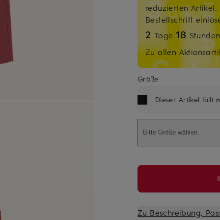
reduzierten Artikel
Bestellschritt einlö
2
18
Tage
Stunde
Zu allen Aktionsarti
Größe
Dieser Artikel fällt
n
Bitte Größe wählen
Zu Beschreibung, Pas