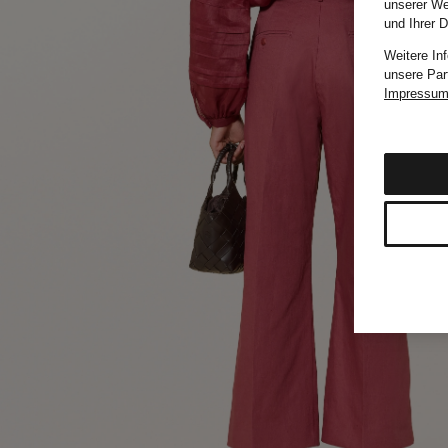
unserer We
und Ihrer 
Weitere In
unsere Par
Impressu