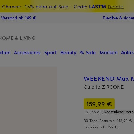
t Chance: -15% extra auf Sale
€-Willkommensgutschein mit Beyond sichern
- Code:
LAST15
Details
N
s Versand ab 149 €
Flexible & sich
HOME & LIVING
chen
Accessoires
Sport
Beauty
% Sale
Marken
Anläs
WEEKEND Max 
Culotte ZIRCONE
159,99 €
inkl. MwSt.,
kostenloser Vers
30-Tage-Bestpreis:
143,99 €
Ursprünglich:
199 €