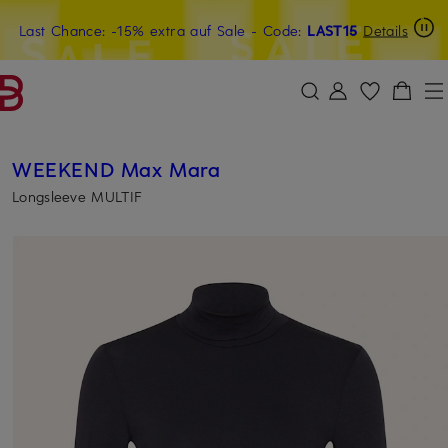
Last Chance: -15% extra auf Sale
20€-Willkommensgutschein mit Beyond sichern
- Code:
LAST15
Details
ZUM HAUPTINHALT ÜBERSPRINGEN
ZUM SUCHFELD ÜBERSPRINGE
WEEKEND Max Mara
Longsleeve MULTIF