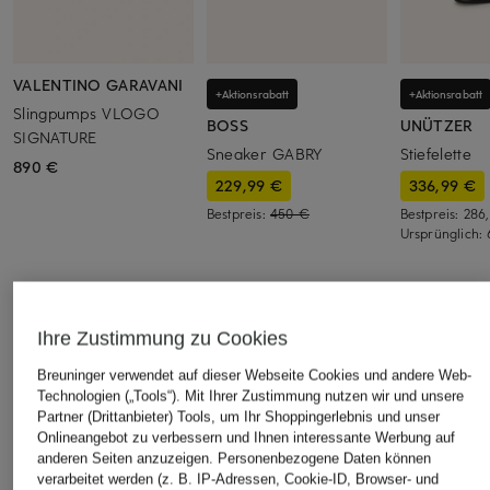
VALENTINO GARAVANI
+Aktionsrabatt
+Aktionsrabatt
Slingpumps VLOGO
BOSS
UNÜTZER
SIGNATURE
Sneaker GABRY
Stiefelette
890 €
229,99 €
336,99 €
Bestpreis:
450 €
Bestpreis:
286
Ursprünglich:
ÄHNLICHE ARTIKEL ENTDECKEN
Ihre Zustimmung zu Cookies
Breuninger verwendet auf dieser Webseite Cookies und andere Web-
Technologien („Tools“). Mit Ihrer Zustimmung nutzen wir und unsere
Partner (Drittanbieter) Tools, um Ihr Shoppingerlebnis und unser
Onlineangebot zu verbessern und Ihnen interessante Werbung auf
anderen Seiten anzuzeigen. Personenbezogene Daten können
verarbeitet werden (z. B. IP-Adressen, Cookie-ID, Browser- und