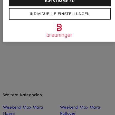
ICH STIMME ZU
efixelle
Marc O'Polo DENIM
VINCE
Longsleeve
Longsleeve
Longsleeve
INDIVIDUELLE EINSTELLUNGEN
65,99 €
49,95 €
94,99 €
Weitere Kategorien
Weekend Max Mara
Weekend Max Mara
Hosen
Pullover