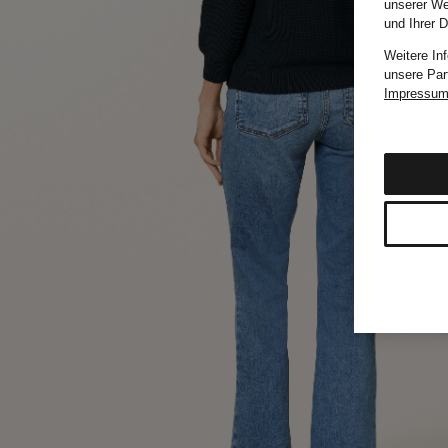
unserer We
und Ihrer 
Weitere In
unsere Par
Impressu