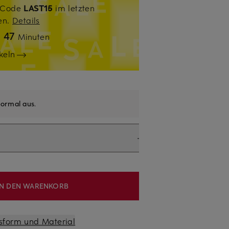
. Code
LAST15
im letzten
sen.
Details
47
n
Minuten
keln
ormal aus
.
IN DEN WARENKORB
sform und Material