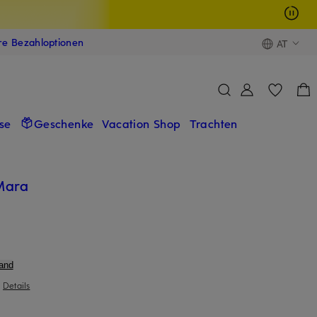
ere Bezahloptionen
AT
se
Geschenke
Vacation Shop
Trachten
Mara
and
|
Details