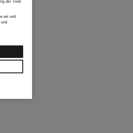
ung der Tools
e wir und
und