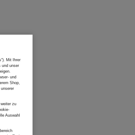
). Mit Ihrer
s und unser
eigen.
wser- und
nserem Shop,
 unserer
.
 weiter zu
ookie-
elle Auswahl
bereich