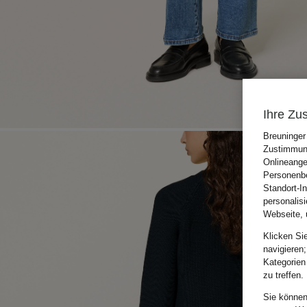
Ihre Zu
Breuninger
Zustimmung
Onlineange
Personenbe
Standort-I
personalis
Webseite, 
Klicken Si
navigieren;
Kategorien
zu treffen.
Sie können