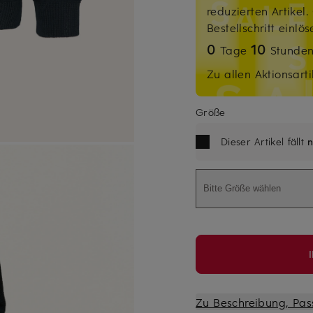
reduzierten Artikel
Bestellschritt einlö
0
10
Tage
Stunde
Zu allen Aktionsarti
Größe
Dieser Artikel fällt
n
Bitte Größe wählen
Zu Beschreibung, Pas