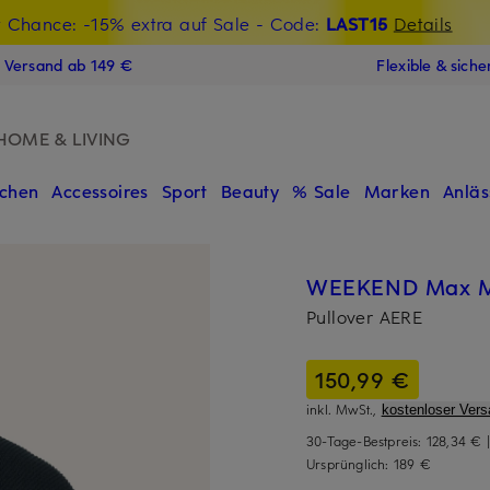
t Chance: -15% extra auf Sale
€-Willkommensgutschein mit Beyond sichern
- Code:
LAST15
Details
N
s Versand ab 149 €
Flexible & sich
HOME & LIVING
chen
Accessoires
Sport
Beauty
% Sale
Marken
Anläs
WEEKEND Max 
Pullover AERE
150,99 €
inkl. MwSt.,
kostenloser Vers
30-Tage-Bestpreis:
128,34 €
Ursprünglich:
189 €