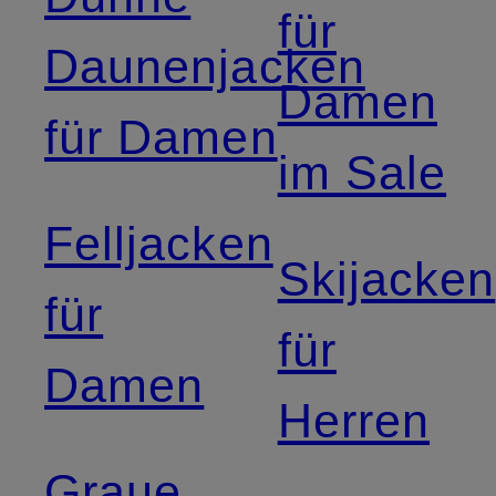
für
Daunenjacken
Damen
für Damen
im Sale
Felljacken
Skijacken
für
für
Damen
Herren
Graue