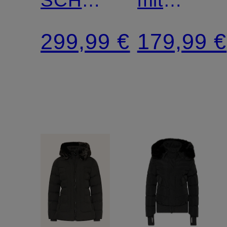
LONG
abnehmba
299,99 €
179,99 €
mit
Kapuze
abnehmbarem
Kunstpelz