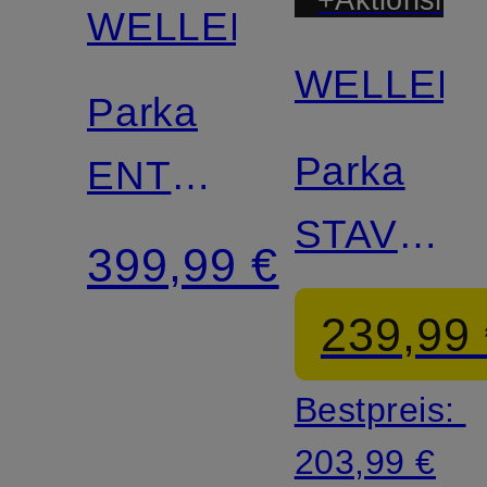
+Aktionsraba
WELLENSTEYN
WELLEN
Parka
Parka
ENTERPRISE
STAVAN
CLASSIC
399,99 €
mit
LONG
239,99
Kunstfell
mit
Bestpreis:
DUPONT™
203,99 €