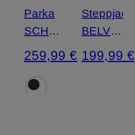
Parka
Steppjack
SCHNEEZAUBER
BELVITE
mit
SHORT
259,99 €
199,99 €
abnehmbarem
mit
Kunstfell
abnehmb
Kunstpelz