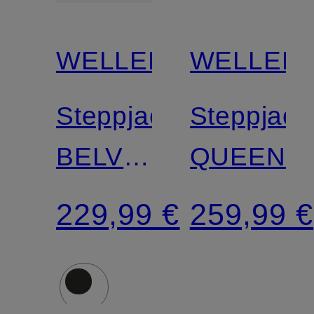
WELLENSTEYN
WELLEN
Steppjacke
Steppjack
BELVITESSE
QUEENS
MEDIUM
229,99 €
259,99 €
mit
DUPONT™