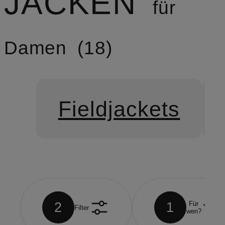
JACKEN
für
Damen
18
Fieldjackets
2
1
Für
Filter
wen?