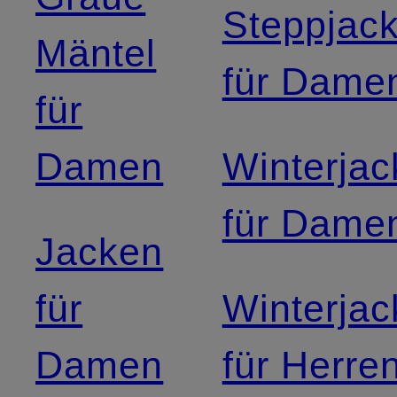
Steppjac
Mäntel
für Dame
für
Damen
Winterja
für Dame
Jacken
für
Winterja
Damen
für Herre