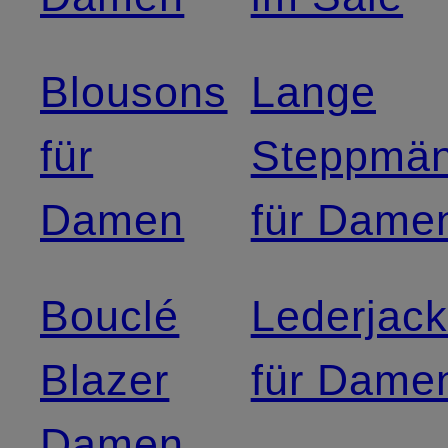
Blousons
Lange
für
Steppmän
Damen
für Dame
Bouclé
Lederjac
Blazer
für Dame
Damen