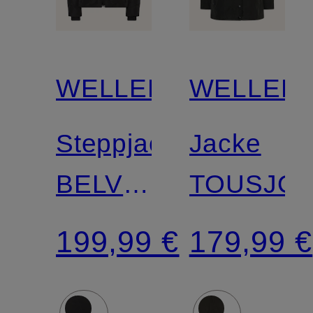
WELLENSTEYN
WELLEN
Steppjacke
Jacke
BELVITINI
TOUSJO
SHORT
199,99 €
179,99 €