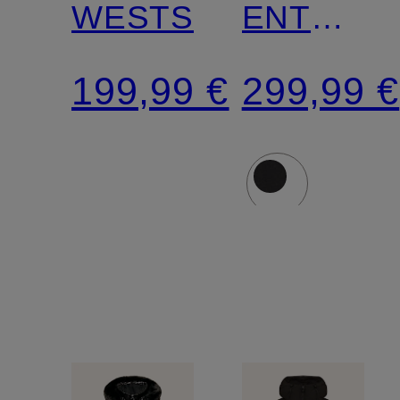
WESTSIDE
ENTERPR
mit
199,99 €
299,99 €
abnehmb
Kunstfell