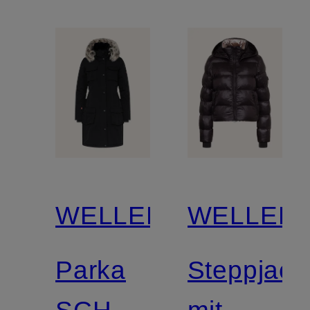
WELLENSTEYN
WELLEN
Parka
Steppjack
SCHNEEZAUBER
mit