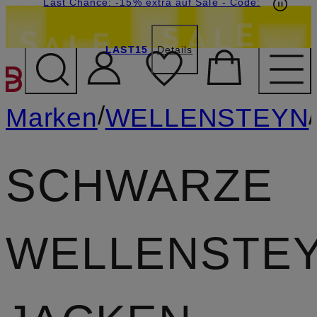
20€-Willkommensgutschein mit Beyond sichern
Last Chance: -15% extra auf Sale
- Code:
LAST15
Details
ZUM HAUPTINHALT ÜBE
/
/
Marken
WELLENSTEYN
SCHWARZE
WELLENSTE