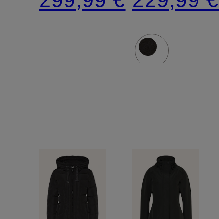
abnehmbarer
DUPONT
Kapuze
SORONA
und
Isolierung
Kunstpelz