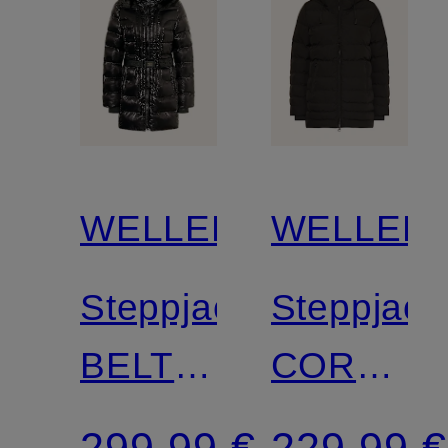
WELLENSTEYN
WELLEN
Steppjacke
Steppjack
BELTIQUE
CORDOB
mit
mit
299,99 €
229,99 €