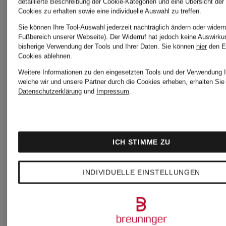
detaillierte Beschreibung der Cookie-Kategorien und eine Übersicht der
Cookies zu erhalten sowie eine individuelle Auswahl zu treffen.
Sie können Ihre Tool-Auswahl jederzeit nachträglich ändern oder widerr
Fußbereich unserer Webseite). Der Widerruf hat jedoch keine Auswirku
bisherige Verwendung der Tools und Ihrer Daten.
Sie können
hier
den E
Cookies ablehnen.
Weitere Informationen zu den eingesetzten Tools und der Verwendung I
welche wir und unsere Partner durch die Cookies erheben, erhalten Sie 
WELLENSTEYN
WELLENSTEYN
Datenschutzerklärung
und
Impressum
.
Steppjacke
Parka
Ste
ICH STIMME ZU
STARSTREAM
SCHNEEZAU
mit
INDIVIDUELLE EINSTELLUNGEN
mit
mit
abn
abnehmbarer
abnehmbare
Kap