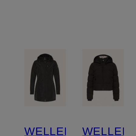
SORONA®-
Isolierung
und
abnehmbarem
Kunstpelz
WELLENSTEYN
WELLEN