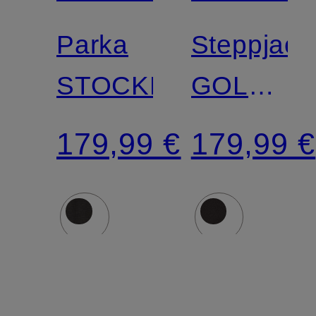
Parka
Steppjack
STOCKHOLM
GOLDMI
SHORT
179,99 €
179,99 €
mit
DUPONT
SORONA
Isolierung