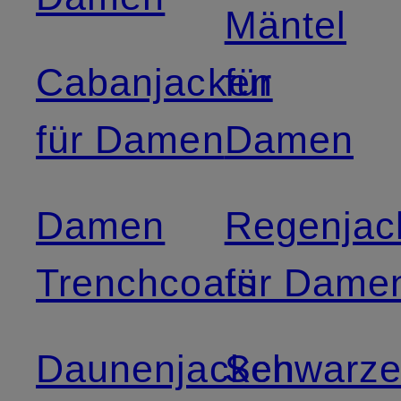
Mäntel
Cabanjacken
für
für Damen
Damen
Damen
Regenjac
Trenchcoats
für Dame
Daunenjacken
Schwarz