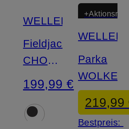
+Aktionsraba
WELLENSTEYN
WELLEN
Fieldjacket
Parka
CHOCANDY
WOLKEN
mit
199,99 €
abnehmbarer
219,99
Kapuze
Bestpreis: