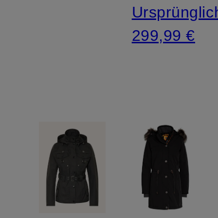
SORONA®-
Ursprünglic
Isolierung
299,99 €
und
abnehmbarem
Kunstfell