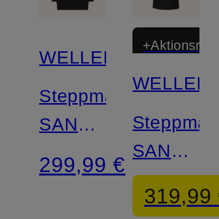
Kunstfell
+Aktionsraba
WELLENSTEYN
WELLEN
Steppmantel
Steppman
SANTORIN
SANTORI
mit
299,99 €
SUPER
Kunstfellbesatz
319,99
LONG
und