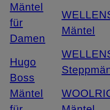
Mäntel
WELLEN
für
Mäntel
Damen
WELLEN
Hugo
Steppmän
Boss
Mäntel
WOOLRI
für
Mäntel