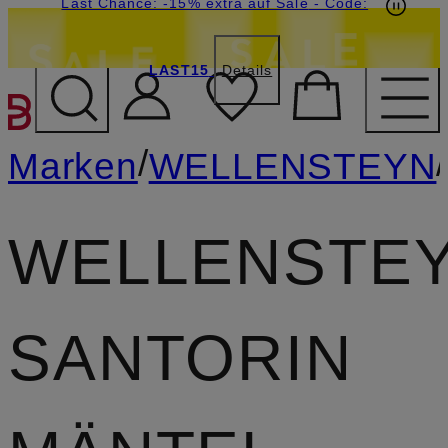
20€-Willkommensgutschein mit Beyond sichern
Last Chance: -15% extra auf Sale
- Code:
LAST15
Details
ZUM HAUPTINHALT ÜBE
/
/
Marken
WELLENSTEYN
WELLENSTE
SANTORIN