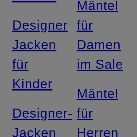
Mäntel
Designer
für
Jacken
Damen
für
im Sale
Kinder
Mäntel
Designer-
für
Jacken
Herren