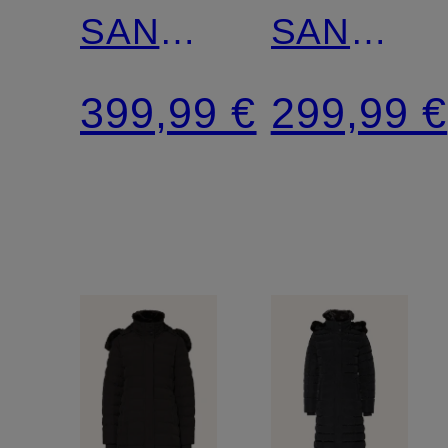
SANTORIN
SANTORI
SUPER
LONG
399,99 €
299,99 €
LONG
mit
mit
Kunstfell
abnehmbarer
Kapuze
und
abnehmbarem