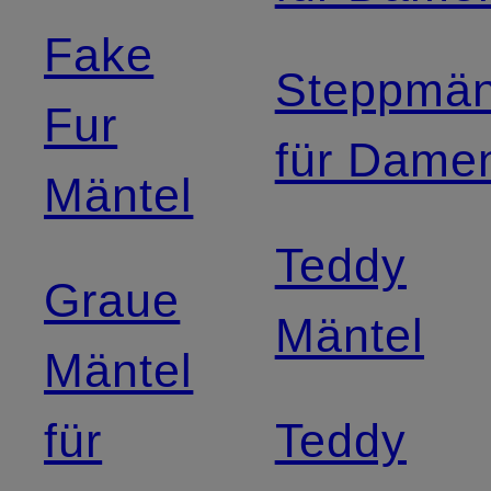
Fake
Steppmän
Fur
für Dame
Mäntel
Teddy
Graue
Mäntel
Mäntel
für
Teddy