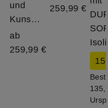
mit
und
259,99 €
DU
Kunstfellbesatz
SO
ab
259,99 €
15
Bestp
135,
Ursp