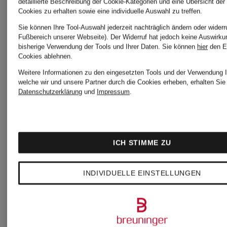
detaillierte Beschreibung der Cookie-Kategorien und eine Übersicht der
Mäntel
Cookies zu erhalten sowie eine individuelle Auswahl zu treffen.
Sie können Ihre Tool-Auswahl jederzeit nachträglich ändern oder widerr
Fußbereich unserer Webseite). Der Widerruf hat jedoch keine Auswirku
Max
bisherige Verwendung der Tools und Ihrer Daten.
Sie können
hier
den E
DUNO
Cookies ablehnen.
Mara
Weitere Informationen zu den eingesetzten Tools und der Verwendung I
welche wir und unsere Partner durch die Cookies erheben, erhalten Sie 
Mäntel
Datenschutzerklärung
und
Impressum
.
Mäntel
DUNO
ICH STIMME ZU
MONCLE
Mäntel
INDIVIDUELLE EINSTELLUNGEN
Mäntel
für