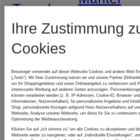
Trenchcoats
Ihre Zustimmung z
für Damen
MARC
Cookies
CAIN
CINQUE
Mäntel
Breuninger verwendet auf dieser Webseite Cookies und andere Web-Te
Mäntel
(„Tools“). Mit Ihrer Zustimmung nutzen wir und unsere Partner (Drittanbi
um Ihr Shoppingerlebnis und unser Onlineangebot zu verbessern und I
interessante Werbung auf anderen Seiten anzuzeigen. Personenbezog
Marc
können verarbeitet werden (z. B. IP-Adressen, Cookie-ID, Browser- und
Informationen, Nutzerverhalten), für personalisierte Angebote und Inhal
darling
Shop, personalisierte Anzeigen aufgrund Ihres Nutzerverhaltens auf un
Webseite, Analyse unserer Webseite, um diese für Sie zu verbessern o
O'Polo
Optimierung der Werbeaussteuerung.
harbour
Klicken Sie auf „Ich stimme zu“ um alle Cookies zu akzeptieren und dir
Mäntel
Webseite weiter zu navigieren; oder auf „Individuelle Einstellungen“, u