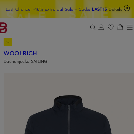
Last Chance: -15% extra auf Sale
20€-Willkommensgutschein mit Beyond sichern
- Code:
LAST15
Details
ZUM HAUPTINHALT ÜBERSPRINGEN
ZUM SUCHFELD ÜBERSPRINGE
WOOLRICH
Daunenjacke SAILING