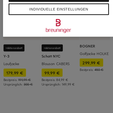
INDIVIDUELLE EINSTELLUNGEN
BOGNER
+Aktionsrabatt
+Aktionsrabatt
Golfjacke HOLKE
Y-3
Schott NYC
299,99 €
Laufjacke
Blouson CABERS
Bestpreis:
450 €
179,99 €
99,99 €
Bestpreis:
191,99 €
Bestpreis:
84,99 €
Ursprünglich:
300 €
Ursprünglich:
149,99 €