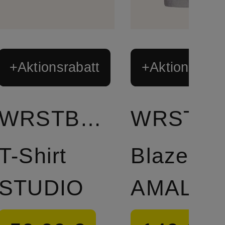
+Aktionsrabatt
+Aktionsraba
WRSTBHVR
WRST
T-Shirt
Blazer
STUDIO
AMAL