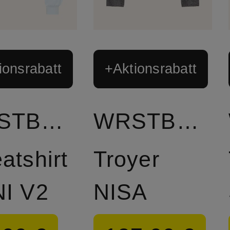
ionsrabatt
+Aktionsrabatt
WRSTBHVR
WRSTBHVR
atshirt
Troyer
I V2
NISA