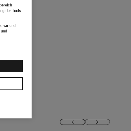
bereich
ung der Tools
e wir und
und