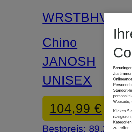
WRSTBHVR
Ih
Chino
Co
JANOSH
Breuninger
Zustimmung
UNISEX
Onlineange
Personenbe
Standort-I
personalis
Webseite, 
104,99 €
Klicken Si
navigieren;
Kategorien
Bestpreis:
89,24 €
zu treffen.