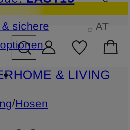
sichern
 & sichere
AT
FELD ÜBERSPRINGEN
optionen
ER
HOME & LIVING
/
ung
Hosen