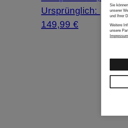
Sie können
Ursprünglich:
unserer We
und Ihrer 
149,99 €
Weitere In
unsere Par
Impressu