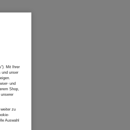
). Mit Ihrer
s und unser
eigen.
wser- und
nserem Shop,
 unserer
.
 weiter zu
ookie-
elle Auswahl