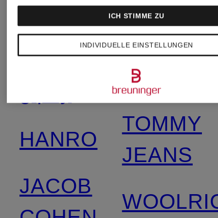
FYNCH-
ICH STIMME ZU
DUCK
HATTON
INDIVIDUELLE EINSTELLUNGEN
Superdry
gipsy
TOMMY
HANRO
JEANS
JACOB
WOOLRI
COHEN