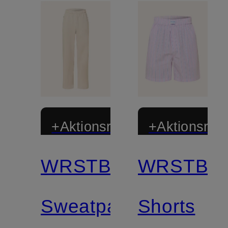
+Aktionsrabatt
+Aktionsraba
WRSTBHVR
WRSTBH
Sweatpants
Shorts