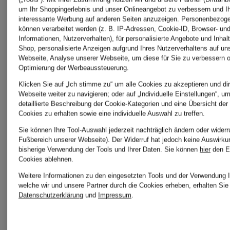
7 for all
Peak
um Ihr Shoppingerlebnis und unser Onlineangebot zu verbessern und I
interessante Werbung auf anderen Seiten anzuzeigen. Personenbezog
können verarbeitet werden (z. B. IP-Adressen, Cookie-ID, Browser- und
Informationen, Nutzerverhalten), für personalisierte Angebote und Inhal
mankind
Performa
Shop, personalisierte Anzeigen aufgrund Ihres Nutzerverhaltens auf un
Webseite, Analyse unserer Webseite, um diese für Sie zu verbessern o
Optimierung der Werbeaussteuerung.
Klicken Sie auf „Ich stimme zu“ um alle Cookies zu akzeptieren und dir
ALBERTO
PEUTER
Webseite weiter zu navigieren; oder auf „Individuelle Einstellungen“, u
detaillierte Beschreibung der Cookie-Kategorien und eine Übersicht der
Cookies zu erhalten sowie eine individuelle Auswahl zu treffen.
Sie können Ihre Tool-Auswahl jederzeit nachträglich ändern oder widerr
CALIDA
REPLAY
Fußbereich unserer Webseite). Der Widerruf hat jedoch keine Auswirku
bisherige Verwendung der Tools und Ihrer Daten.
Sie können
hier
den E
Cookies ablehnen.
Weitere Informationen zu den eingesetzten Tools und der Verwendung I
welche wir und unsere Partner durch die Cookies erheben, erhalten Sie 
ELBSAND
SAVE
Datenschutzerklärung
und
Impressum
.
THE