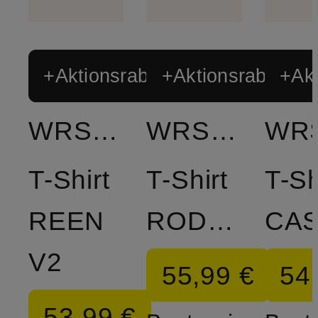
+Aktionsrabatt
+Aktionsrabatt
+Akt
WRSTBHVR
WRSTBHVR
T-Shirt
T-Shirt
T-Sh
REEN
RODOLFO
V2
55,99 €
54
53,99 €