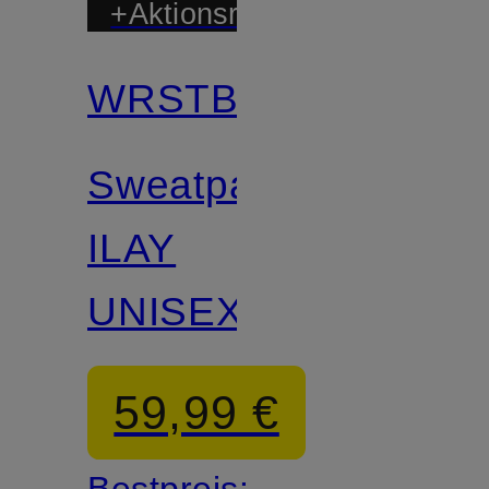
+Aktionsrabatt
WRSTBHVR
Sweatpants
ILAY
UNISEX
59,99 €
Bestpreis: