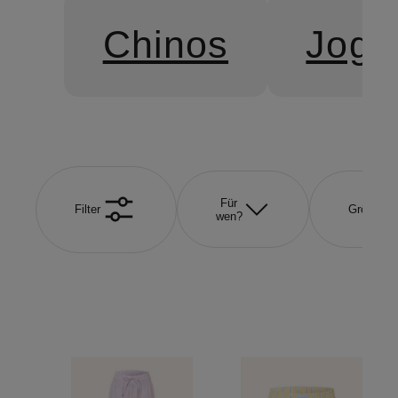
Chinos
Jogg
Für
Filter
Größe
wen?