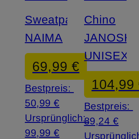
Match
Sweatpants
Chino
NAIMA
JANOSH
UNISEX
69,99 €
104,99
Bestpreis:
50,99 €
Bestpreis:
Ursprünglich:
89,24 €
99,99 €
Ursprünglic