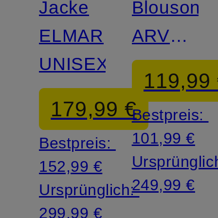
Jacke
Blouson
ELMAR
ARVEN
UNISEX
V2
119,99
179,99 €
Bestpreis:
101,99 €
Bestpreis:
Ursprünglic
152,99 €
249,99 €
Ursprünglich:
299,99 €