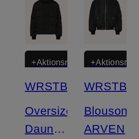
+Aktionsrabatt
+Aktionsraba
WRSTBHVR
WRSTBH
Oversized-
Blouson
Daunenjacke
ARVEN