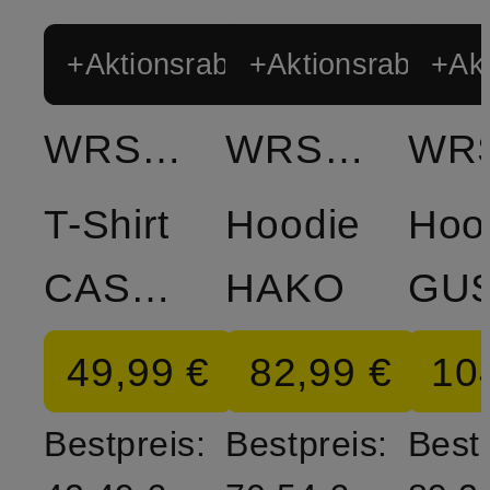
+Aktionsrabatt
+Aktionsrabatt
+Akt
WRSTBHVR
WRSTBHVR
T-Shirt
Hoodie
Hoo
CASSIAN
HAKO
49,99 €
82,99 €
10
Bestpreis:
Bestpreis:
Bestp