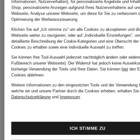
ELBSAND
SAVE
Informationen, Nutzerverhalten), für personalisierte Angebote und Inhal
Shop, personalisierte Anzeigen aufgrund Ihres Nutzerverhaltens auf un
Webseite, Analyse unserer Webseite, um diese für Sie zu verbessern o
THE
Optimierung der Werbeaussteuerung.
FYNCH-
Klicken Sie auf „Ich stimme zu“ um alle Cookies zu akzeptieren und dir
Webseite weiter zu navigieren; oder auf „Individuelle Einstellungen“, u
DUCK
detaillierte Beschreibung der Cookie-Kategorien und eine Übersicht der
HATTON
Cookies zu erhalten sowie eine individuelle Auswahl zu treffen.
Sie können Ihre Tool-Auswahl jederzeit nachträglich ändern oder widerr
Fußbereich unserer Webseite). Der Widerruf hat jedoch keine Auswirku
Superdry
bisherige Verwendung der Tools und Ihrer Daten.
Sie können
hier
den E
Cookies ablehnen.
gipsy
Weitere Informationen zu den eingesetzten Tools und der Verwendung I
welche wir und unsere Partner durch die Cookies erheben, erhalten Sie 
TOMMY
Datenschutzerklärung
und
Impressum
.
HANRO
JEANS
ICH STIMME ZU