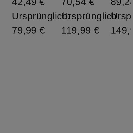
42,49 €
70,54 €
89,2
Ursprünglich:
Ursprünglich:
Ursp
79,99 €
119,99 €
149,