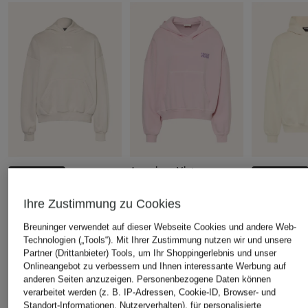
American Vintage
+Aktionsrabatt
+Aktionsrabatt
Hoodie PLIZZY
WRSTBHVR
WRSTBHVR
Ihre Zustimmung zu Cookies
149,99 €
Oversized-Hoodie
Hoodie FLY
Breuninger verwendet auf dieser Webseite Cookies und andere Web-
GARM
90,99 €
Technologien („Tools“). Mit Ihrer Zustimmung nutzen wir und unsere
89,99 €
Bestpreis:
77,
Partner (Drittanbieter) Tools, um Ihr Shoppingerlebnis und unser
Ursprünglich:
Onlineangebot zu verbessern und Ihnen interessante Werbung auf
Bestpreis:
76,49 €
Ursprünglich:
149,99 €
anderen Seiten anzuzeigen. Personenbezogene Daten können
verarbeitet werden (z. B. IP-Adressen, Cookie-ID, Browser- und
Standort-Informationen, Nutzerverhalten), für personalisierte