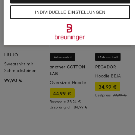
INDIVIDUELLE EINSTELLUNGEN
LIU JO
+Aktionsrabatt
+Aktionsrabatt
Sweatshirt mit
another COTTON
PEGADOR
Schmucksteinen
LAB
Hoodie BEJA
99,90 €
Oversized-Hoodie
34,99 €
44,99 €
Bestpreis:
79,99 €
Bestpreis:
38,24 €
Ursprünglich:
84,99 €