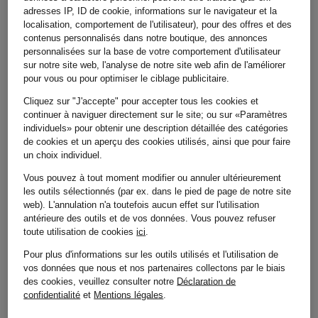
adresses IP, ID de cookie, informations sur le navigateur et la
localisation, comportement de l'utilisateur), pour des offres et des
CRÉER UN COMPTE
contenus personnalisés dans notre boutique, des annonces
personnalisées sur la base de votre comportement d'utilisateur
J’AI UN COMPTE
sur notre site web, l'analyse de notre site web afin de l'améliorer
pour vous ou pour optimiser le ciblage publicitaire.
Cliquez sur "J'accepte" pour accepter tous les cookies et
continuer à naviguer directement sur le site; ou sur «Paramètres
SE CONNECTER MAINTENANT
individuels» pour obtenir une description détaillée des catégories
de cookies et un aperçu des cookies utilisés, ainsi que pour faire
CRÉER UN COMPTE
un choix individuel.
Vous pouvez à tout moment modifier ou annuler ultérieurement
Adresse e-mail
les outils sélectionnés (par ex. dans le pied de page de notre site
web). L'annulation n'a toutefois aucun effet sur l'utilisation
Créer un mot de passe
antérieure des outils et de vos données.
Vous pouvez refuser
toute utilisation de cookies
ici
.
En m'inscrivant sur la boutique en ligne, j'accepte les
Pour plus d'informations sur les outils utilisés et l'utilisation de
CGV
de Breuninger et je prends connaissance de la
vos données que nous et nos partenaires collectons par le biais
déclaration de confidentialité
.
des cookies, veuillez consulter notre
Déclaration de
confidentialité
et
Mentions légales
.
CRÉER UN COMPTE