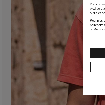
Vous pouve
pied de pag
outils et 
Pour plus d
partenaires
et
Mentions