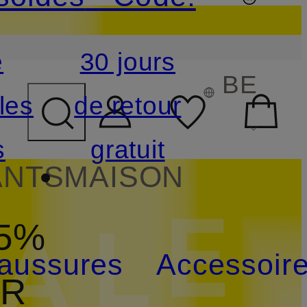
e
30 jours
CHAMP DE RECHERCHE
BE
les
de retour
s
gratuit
ANTS
MAISON
15%
aussures
Accessoir
UR