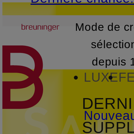
Breuninger
Mode de cr
PASSER AU CONTENU PR
sélecti
depuis 
Hommes
LUXE
F
DERNI
Nouvea
SUPPL