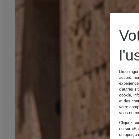
Vo
l'
Breuninger 
accord, nou
expérience 
d'autres si
cookie, inf
et des con
votre compo
vous ou pou
Cliquez sur
ou sur «Par
un aperçu d