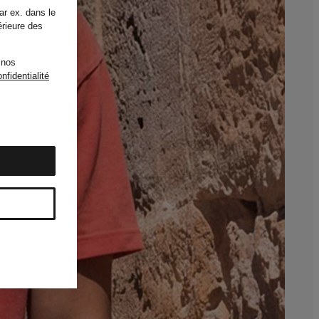
ar ex. dans le
érieure des
 nos
nfidentialité