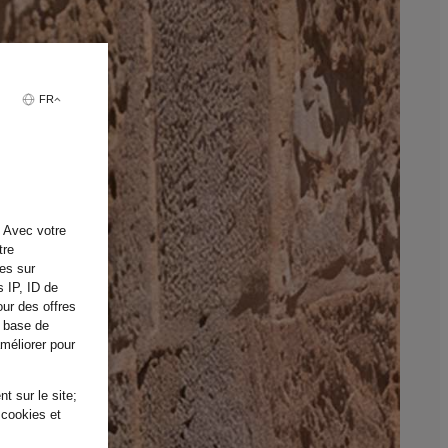
FR
. Avec votre
tre
tes sur
s IP, ID de
our des offres
a base de
améliorer pour
t sur le site;
 cookies et