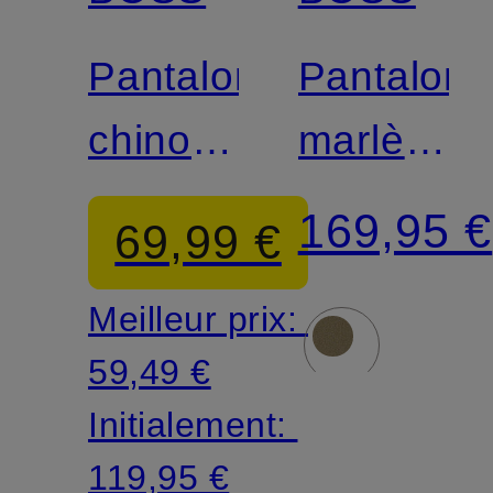
Pantalon
Pantalon
chino
marlène
CHINO
TARIMA
169,95 €
69,99 €
Slim Fit
Meilleur prix:
59,49 €
Initialement:
119,95 €