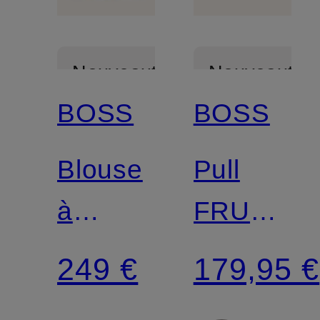
Nouveautés
Nouveautés
BOSS
BOSS
Blouse
Pull
à
FRUG
lavallière
à
249 €
179,95 €
BORNAZ
manches