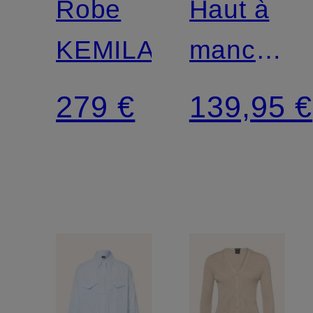
Robe
Haut à
KEMILANA
manches
longues
279 €
139,95 €
EMARIKA