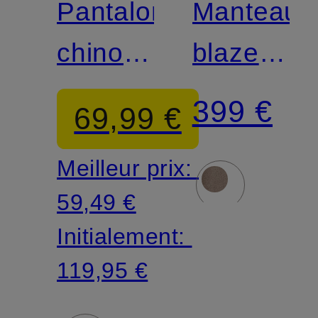
Pantalon
Manteau-
chino
blazer
CHINO
MOJENI
399 €
69,99 €
Slim Fit
Meilleur prix:
59,49 €
Initialement:
119,95 €