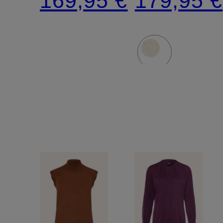
169,95 €
179,95 €
mohair