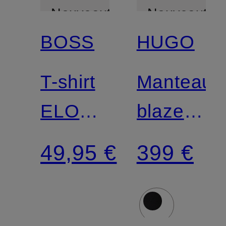
Nouveautés
Nouveautés
BOSS
HUGO
T-shirt
Manteau-
ELOVE
blazer
avec
MOJENI
49,95 €
399 €
strass