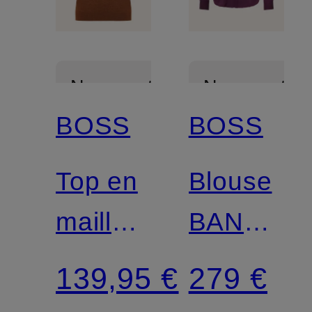
Nouveautés
Nouveautés
BOSS
BOSS
Top en
Blouse
maille
BANORA
FIPINI
avec
139,95 €
279 €
de la