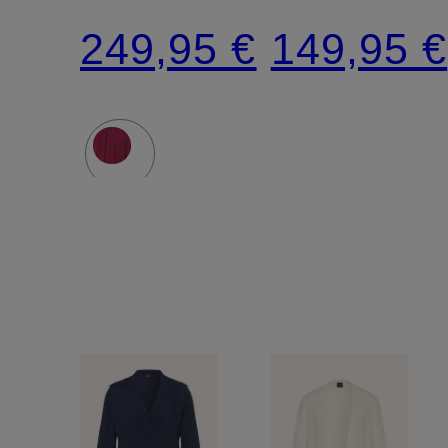
à
249,95 €
149,95 €
volants