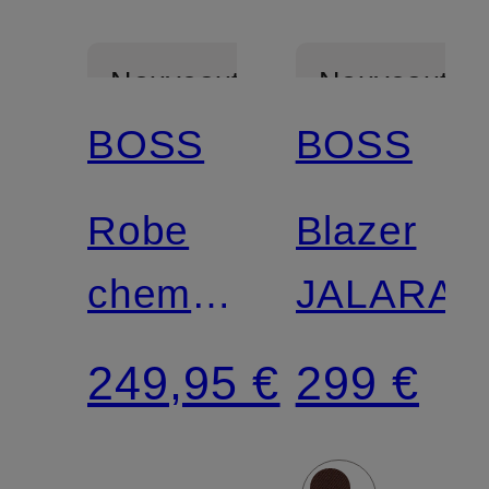
Nouveautés
Nouveautés
BOSS
BOSS
Robe
Blazer
chemise
JALARA
DRISTELLA
249,95 €
299 €