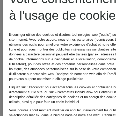
à l'usage de cooki
Nouveautés
Nouveautés
HUGO
BOSS
Breuninger utilise des cookies et d'autres technologies web ("outils") su
site Internet. Avec votre accord, nous et nos partenaires (fournisseurs t
Jean
Veste
utilisons des outils pour améliorer votre expérience d'achat et notre offr
ligne et pour vous montrer des publicités intéressantes sur d'autres sit
données à caractère personnel peuvent être traitées (par ex. adresses 
de cookie, informations sur le navigateur et la localisation, comportem
droit
en jean
l'utilisateur), pour des offres et des contenus personnalisés dans notre
boutique, des annonces personnalisées sur la base de votre comporte
d'utilisateur sur notre site web, l'analyse de notre site web afin de l'amél
GARLENE
TRUCKE
pour vous ou pour optimiser le ciblage publicitaire.
129,95 €
199,95 €
Cliquez sur "J'accepte" pour accepter tous les cookies et continuer à n
directement sur le site; ou sur «Paramètres individuels» pour obtenir u
description détaillée des catégories de cookies et un aperçu des cooki
utilisés, ainsi que pour faire un choix individuel.
Vous pouvez à tout moment modifier ou annuler ultérieurement les outi
sélectionnés (par ex. dans le pied de page de notre site web). L'annulat