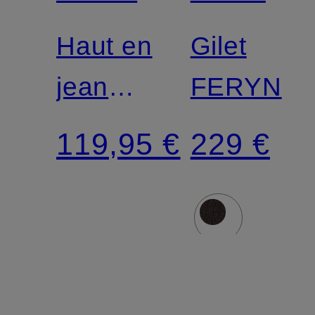
Haut en
Gilet
jean
FERYN
GIMMA
119,95 €
229 €