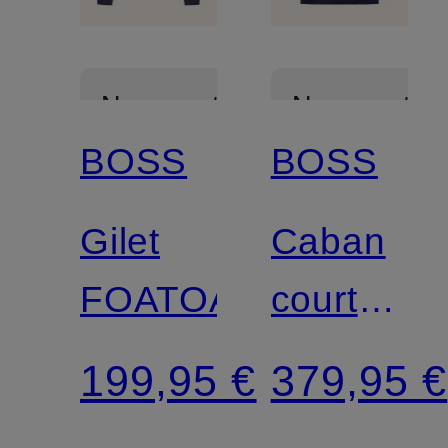
Nouveautés
Nouveautés
BOSS
BOSS
Mix &
Match
Gilet
Caban
FOATOAS
court
CISABEN
199,95 €
379,95 €