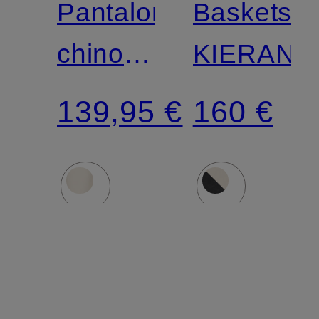
Pantalon
Baskets
chino
KIERAN
KAITON
139,95 €
160 €
coupe
slim