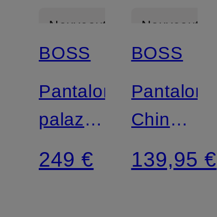
Nouveautés
Nouveautés
BOSS
BOSS
Mix &
Match
Pantalon
Pantalon
palazzo
Chino
TILDANI
coupe
249 €
139,95 €
fuselée