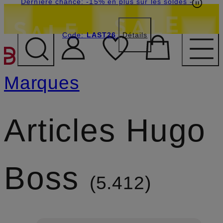
Dernière chance: -15% en plus sur les soldes
-
Code:
LAST26
Détails
PASSER AU CONTENU PR
Marques
Articles Hugo
Boss
5.412