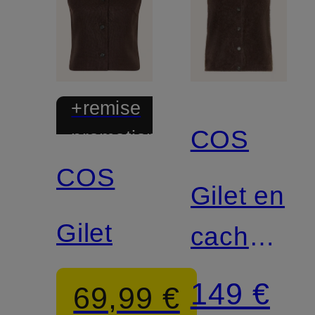
+remise
COS
promotionnelle
COS
Gilet en
Gilet
cachemir
tricoté
149 €
69,99 €