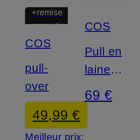
+remise
COS
promotionnelle
COS
Pull en
pull-
laine
over
mérinos
69 €
49,99 €
Meilleur prix: