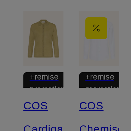
+remise
+remise
promotionnelle
promotionnel
COS
COS
Cardigan
Chemise