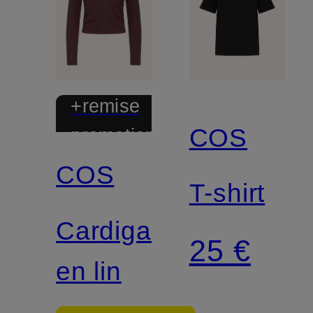
+remise
COS
promotionnelle
COS
T-shirt
Cardigan
25 €
en lin