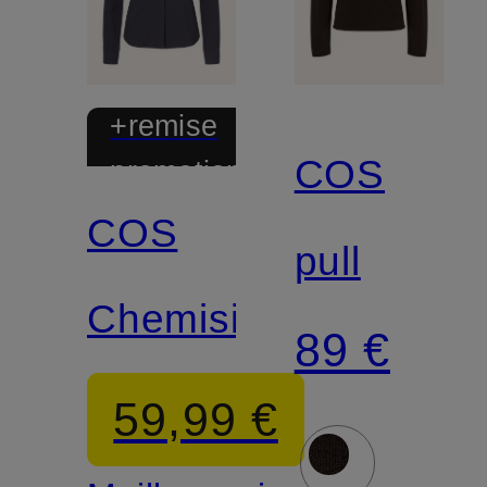
+remise
COS
promotionnelle
COS
pull
Chemisier
89 €
59,99 €