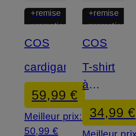
+remise
+remise
promotionnelle
promotionnel
COS
COS
cardigan
T-shirt
à
59,99 €
manches
34,99 €
Meilleur prix:
longues
50,99 €
Meilleur pri