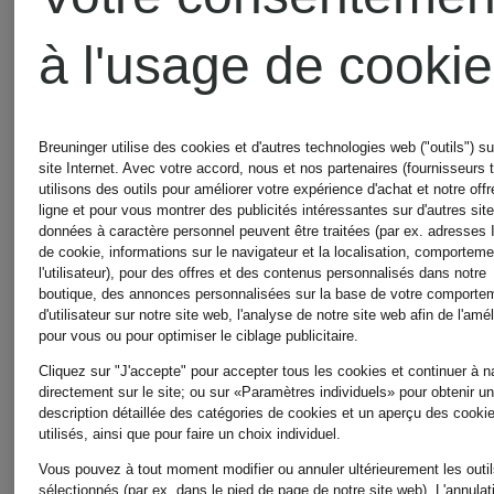
à l'usage de cooki
+remise
COS
promotionnelle
Breuninger utilise des cookies et d'autres technologies web ("outils") su
site Internet. Avec votre accord, nous et nos partenaires (fournisseurs t
utilisons des outils pour améliorer votre expérience d'achat et notre offr
COS
ligne et pour vous montrer des publicités intéressantes sur d'autres sit
T-shirt
données à caractère personnel peuvent être traitées (par ex. adresses 
de cookie, informations sur le navigateur et la localisation, comportem
l'utilisateur), pour des offres et des contenus personnalisés dans notre
Chemisier
boutique, des annonces personnalisées sur la base de votre comporte
25 €
d'utilisateur sur notre site web, l'analyse de notre site web afin de l'amél
pour vous ou pour optimiser le ciblage publicitaire.
Cliquez sur "J'accepte" pour accepter tous les cookies et continuer à n
39,99 €
directement sur le site; ou sur «Paramètres individuels» pour obtenir u
description détaillée des catégories de cookies et un aperçu des cooki
utilisés, ainsi que pour faire un choix individuel.
Meilleur prix:
Vous pouvez à tout moment modifier ou annuler ultérieurement les outi
sélectionnés (par ex. dans le pied de page de notre site web). L'annulat