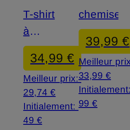
T-shirt
chemise
à
39,99 €
manches
34,99 €
Meilleur pri
longues
33,99 €
Meilleur prix:
PONTUS
Initialement
29,74 €
99 €
Initialement:
49 €