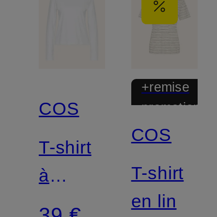
+remise
COS
promotionnel
COS
T-shirt
T-shirt
à
en lin
manches
39 €