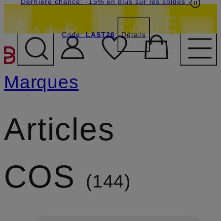
Dernière chance: -15% en plus sur les soldes
-
Code:
LAST26
Détails
PASSER AU CONTENU PR
Marques
Articles
COS
144