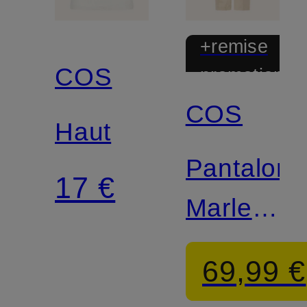
+remise
COS
promotionnel
COS
Haut
Pantalon
17 €
Marlene
en lin
69,99 €