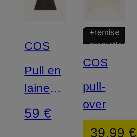
+remise
COS
promotionnel
COS
Pull en
pull-
laine
over
mérinos
59 €
39,99 €