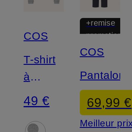
+remise
COS
promotionnel
COS
T-shirt
Pantalons
à
manches
49 €
69,99 €
longues
Meilleur pri