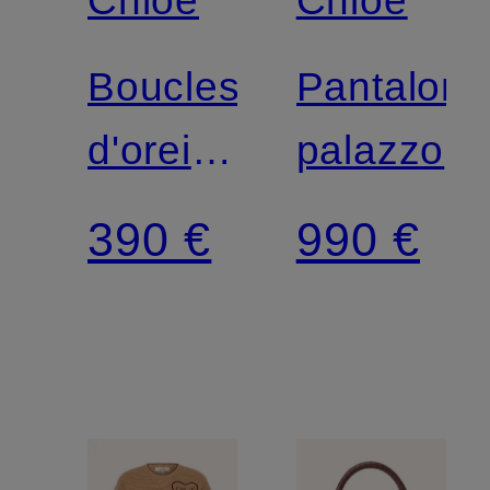
Boucles
Pantalon
d'oreilles
palazzo
pendantes
390 €
990 €
MINI
PADDINGTON