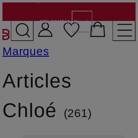
CHF 15 pour la nouvelle clientèle
- Code:
WELCOME15
Détails
PASSER AU CONTENU PR
Marques
Articles
Chloé
261