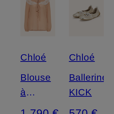
Chloé
Chloé
Blouse
Ballerines
à
KICK
lavallière
1 790 €
570 €