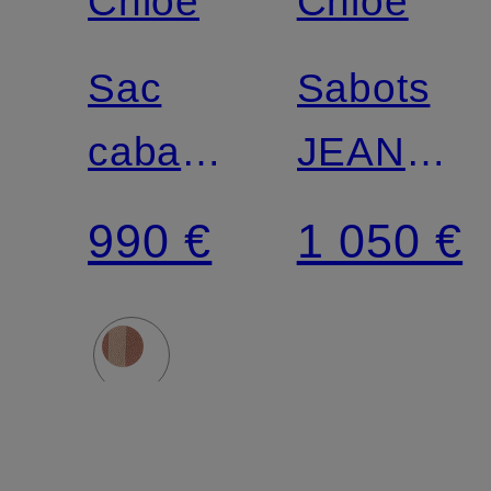
Chloé
Chloé
Sac
Sabots
cabas
JEANNET
STRIPY
à clous
990 €
1 050 €