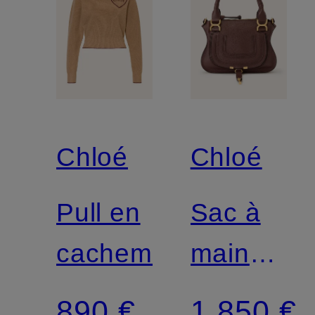
Chloé
Chloé
Pull en
Sac à
cachemire
main
MARCIE
890 €
1 850 €