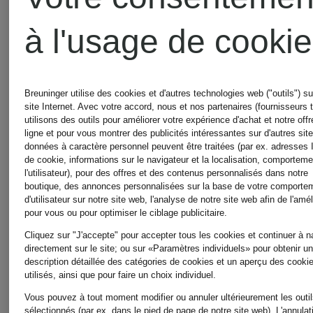
à l'usage de cooki
Chloé
Chloé
Breuninger utilise des cookies et d'autres technologies web ("outils") su
site Internet. Avec votre accord, nous et nos partenaires (fournisseurs t
utilisons des outils pour améliorer votre expérience d'achat et notre offr
Chaussures
Sac à
ligne et pour vous montrer des publicités intéressantes sur d'autres sit
données à caractère personnel peuvent être traitées (par ex. adresses 
de cookie, informations sur le navigateur et la localisation, comportem
compensées
main
l'utilisateur), pour des offres et des contenus personnalisés dans notre
boutique, des annonces personnalisées sur la base de votre comporte
d'utilisateur sur notre site web, l'analyse de notre site web afin de l'amél
vernies
MARCIE
pour vous ou pour optimiser le ciblage publicitaire.
590 €
1 750 €
Cliquez sur "J'accepte" pour accepter tous les cookies et continuer à n
directement sur le site; ou sur «Paramètres individuels» pour obtenir u
SWIMMING
description détaillée des catégories de cookies et un aperçu des cooki
utilisés, ainsi que pour faire un choix individuel.
COOL
Vous pouvez à tout moment modifier ou annuler ultérieurement les outi
sélectionnés (par ex. dans le pied de page de notre site web). L'annulat