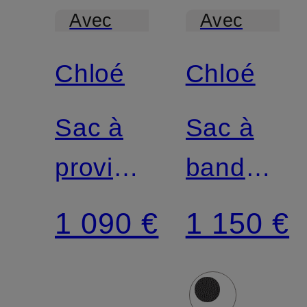
Avec
Avec
certification
certification
Chloé
Chloé
Sac à
Sac à
provisions
bandouliè
WOODY
MARCIE
1 090 €
1 150 €
MEDIUM