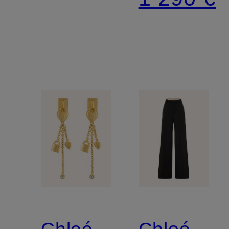
en soie
avec
dentelle
Chloé
Chloé