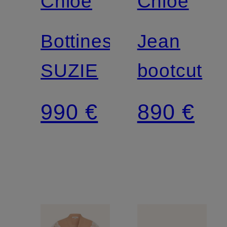
Chloé
Chloé
Bottines
Jean
SUZIE
bootcut
990 €
890 €