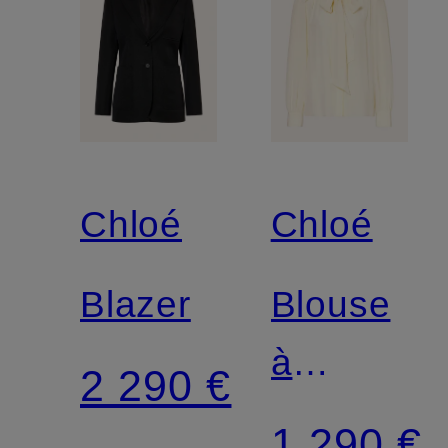
Chloé
Chloé
Blazer
Blouse
à
2 290 €
lavallière
1 290 €