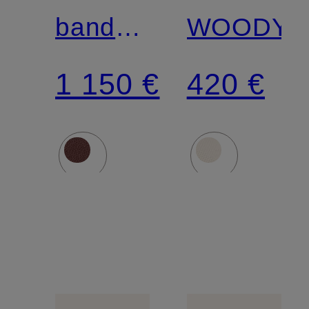
bandoulière
WOODY
MARCIE
1 150 €
420 €