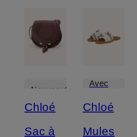
Avec
Nouveautés
certification
Chloé
Chloé
Sac à
Mules