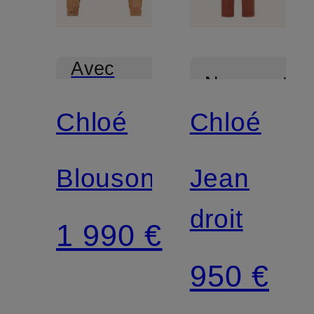
Avec
Nouveautés
certification
Chloé
Chloé
Blouson
Jean
droit
1 990 €
950 €