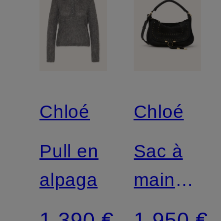
Chloé
Chloé
Pull en
Sac à
alpaga
main
MARCIE
1 390 €
1 950 €