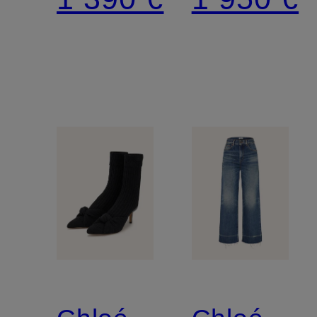
avec
rivets