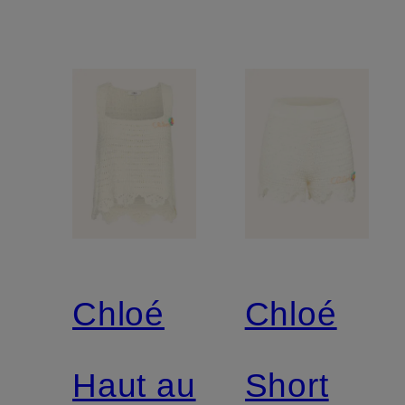
Chloé
Chloé
Haut au
Short