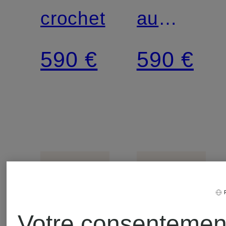
crochet
au
crochet
590 €
590 €
Votre consentemen