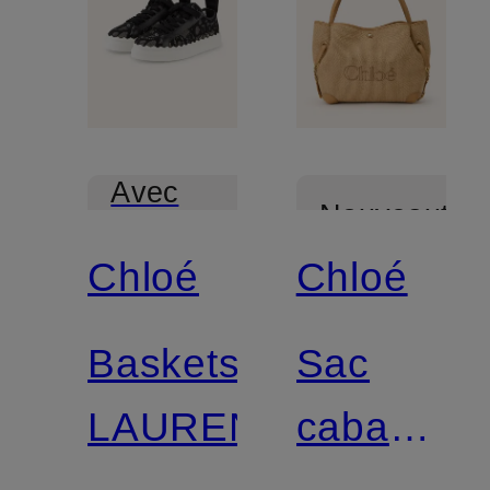
Avec
Nouveautés
certification
Chloé
Chloé
Baskets
Sac
LAUREN
cabas
CLOVER