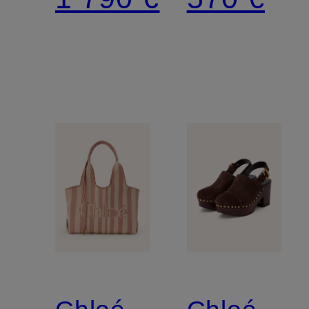
en soie
avec
de la
dentelle