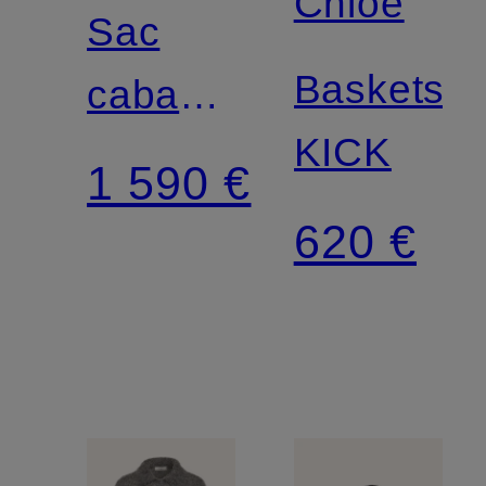
Chloé
Avec
Sac
certification
Baskets
cabas
KICK
CLOVER
1 590 €
620 €