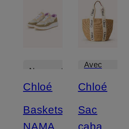
Avec
Nouveautés
certification
Chloé
Chloé
Baskets
Sac
NAMA
cabas