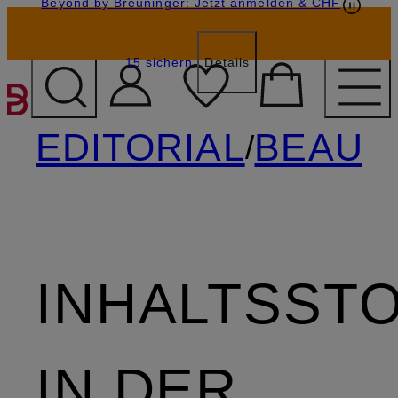
Beyond by Breuninger: Jetzt anmelden & CHF
Geschenkkarten
GESCHENK20
15 sichern
Details
ZUM HAUPTINHALT ÜBE
EDITORIAL
BEAUT
/
INHALTSST
IN DER