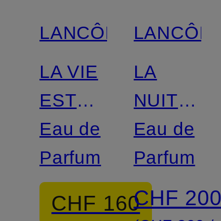
LANCÔME
LANCÔM
LA VIE
LA
EST
NUIT
BELLE
Eau de
TRÉSOR
Eau de
ABSOLU
Parfum
LE
Parfum
PARFUM
CHF 20
CHF 160