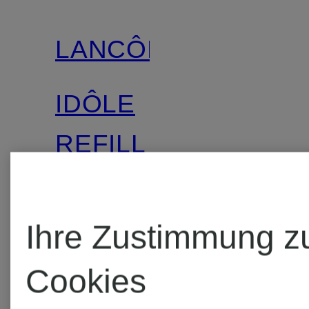
LANCÔME
IDÔLE
REFILL
Eau de
Parfum
Ihre Zustimmung z
Cookies
CHF 160