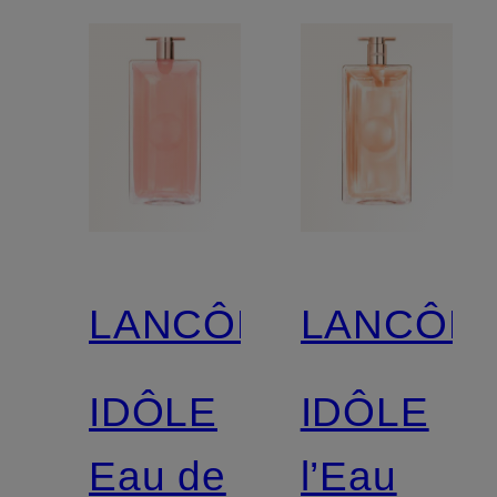
LANCÔME
LANCÔM
IDÔLE
IDÔLE
Eau de
l’Eau