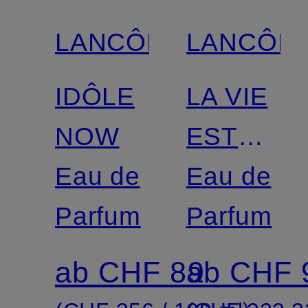
LANCÔME
LANCÔM
IDÔLE
LA VIE
NOW
EST
Eau de
BELLE
Eau de
Parfum
ROSE
Parfum
EXTRAOR
ab CHF 89
ab CHF 