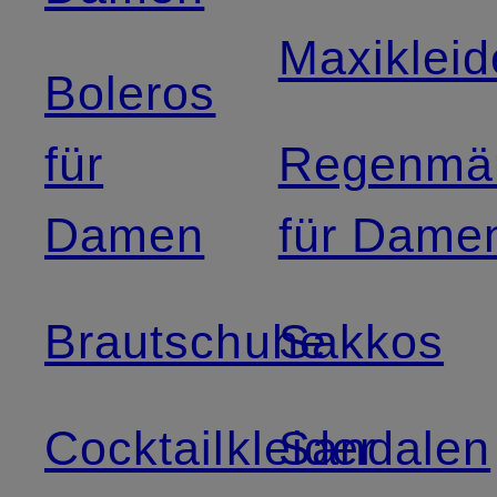
Maxikleid
Boleros
für
Regenmän
Damen
für Dame
Brautschuhe
Sakkos
Cocktailkleider
Sandalen