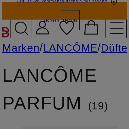
CHF 15-Willkommensgutschein mit Beyond
sichern
Details
ZUM HAUPTINHALT ÜBE
/
/
Marken
LANCÔME
Düfte
LANCÔME
PARFUM
19