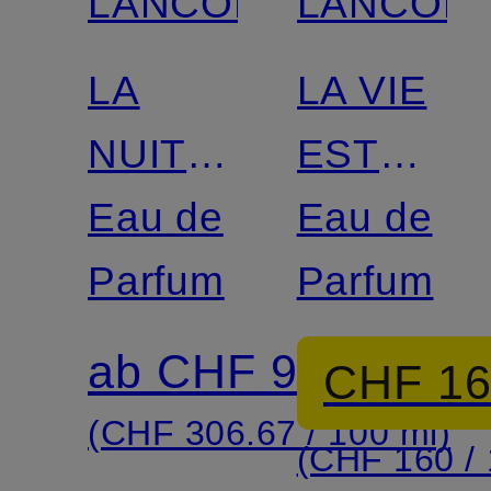
LANCÔME
LANCÔM
LA
LA VIE
NUIT
EST
TRÉSOR
Eau de
BELLE
Eau de
Parfum
INTENSÉ
Parfum
ab CHF 92
CHF 1
(CHF 306.67 / 100 ml)
(CHF 160 / 