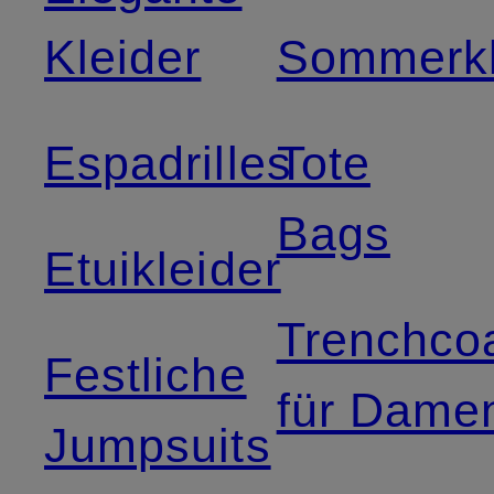
Kleider
Sommerkl
Espadrilles
Tote
Bags
Etuikleider
Trenchco
Festliche
für Dame
Jumpsuits