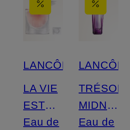
LANCÔME
LANCÔM
LA VIE
TRÉSOR
EST
MIDNIGH
BELLE
Eau de
ROSE
Eau de