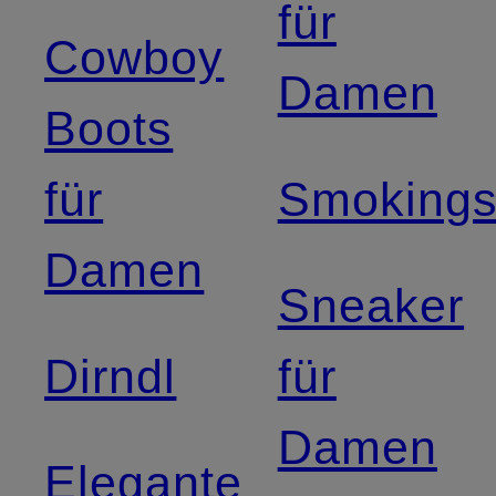
für
Cowboy
Damen
Boots
für
Smoking
Damen
Sneaker
Dirndl
für
Damen
Elegante