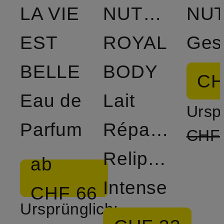
LA VIE
NUTRIX
EST
ROYAL
BELLE
BODY
CH
Eau de
Lait
Ursp
Parfum
Réparateur
CHF
Relipidant
ab
Intense
CHF 66
Ursprünglich: