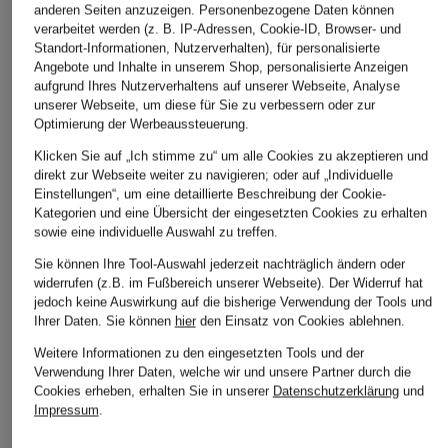
anderen Seiten anzuzeigen. Personenbezogene Daten können
verarbeitet werden (z. B. IP-Adressen, Cookie-ID, Browser- und
Standort-Informationen, Nutzerverhalten), für personalisierte
Angebote und Inhalte in unserem Shop, personalisierte Anzeigen
HERNO
BOSS
BOGNER
aufgrund Ihres Nutzerverhaltens auf unserer Webseite, Analyse
Blouson
Regenjacke
Blouson
unserer Webseite, um diese für Sie zu verbessern oder zur
COMMUTER
Optimierung der Werbeaussteuerung.
CHF 299
CHF 369
CHF 159
Klicken Sie auf „Ich stimme zu“ um alle Cookies zu akzeptieren und
Ursprünglich:
CHF 425
Ursprünglich:
CHF 625
direkt zur Webseite weiter zu navigieren; oder auf „Individuelle
Ursprünglich:
CHF 239
Einstellungen“, um eine detaillierte Beschreibung der Cookie-
Kategorien und eine Übersicht der eingesetzten Cookies zu erhalten
sowie eine individuelle Auswahl zu treffen.
Sie können Ihre Tool-Auswahl jederzeit nachträglich ändern oder
widerrufen (z.B. im Fußbereich unserer Webseite). Der Widerruf hat
jedoch keine Auswirkung auf die bisherige Verwendung der Tools und
Ihrer Daten.
Sie können
hier
den Einsatz von Cookies ablehnen.
Weitere Informationen zu den eingesetzten Tools und der
Weitere Kategorien
Verwendung Ihrer Daten, welche wir und unsere Partner durch die
Cookies erheben, erhalten Sie in unserer
Datenschutzerklärung
und
Impressum
.
Abendkleider
Kleider