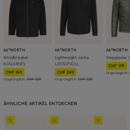
66°NORTH
66°NORTH
66°NORTH
Windbreaker
Lightweight-Jacke
Steppjacke
KJALARNES
LJOSUFJOLL
CHF 179
CHF 159
CHF 249
Ursprünglich:
Ursprünglich:
CHF 209
Ursprünglich:
CHF 329
ÄHNLICHE ARTIKEL ENTDECKEN