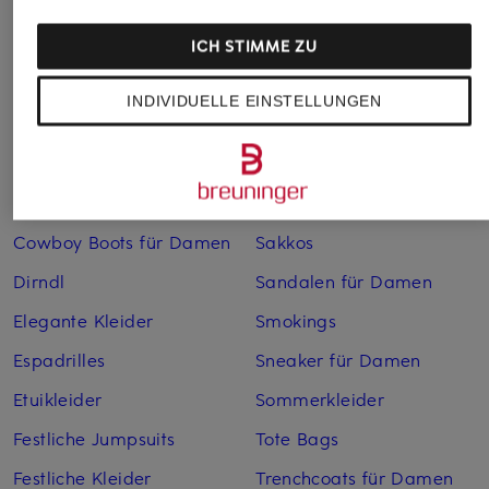
Anzüge für Herren
Lederjacken für Damen
Bademäntel für Herren
Lederjacken für Herren
ICH STIMME ZU
Bikinis für Damen
Leinenhosen für Herren
INDIVIDUELLE EINSTELLUNGEN
Boleros für Damen
Leinenkleider
Brautschuhe
Maxikleider
Cocktailkleider
Regenmäntel für Damen
Cowboy Boots für Damen
Sakkos
Dirndl
Sandalen für Damen
Elegante Kleider
Smokings
Espadrilles
Sneaker für Damen
Etuikleider
Sommerkleider
Festliche Jumpsuits
Tote Bags
Festliche Kleider
Trenchcoats für Damen