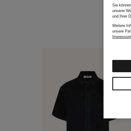
Sie können
unserer We
und Ihrer 
Weitere In
unsere Par
Impressu