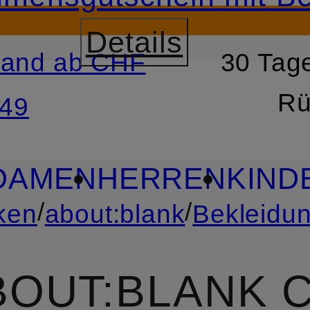
Details
sand ab CHF
30 Tage
RSPRINGEN
ZUM SUCH
Rü
49
DAMEN
HERREN
KIND
/
/
ken
about:blank
Bekleidu
BOUT:BLANK 