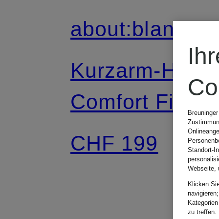
about:blank
Ih
Kurzarm-Hem
Co
Comfort Fit
Breuninger
Zustimmung
Onlineange
CHF 199
Personenbe
Standort-I
personalis
Webseite, 
Klicken Si
navigieren;
Kategorien
zu treffen.