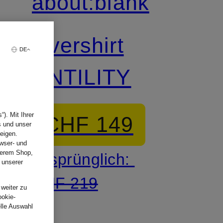
about:blank
Overshirt
DE
UNTILITY
). Mit Ihrer
CHF 149
s und unser
eigen.
wser- und
nserem Shop,
Ursprünglich:
 unserer
.
CHF 219
 weiter zu
ookie-
elle Auswahl