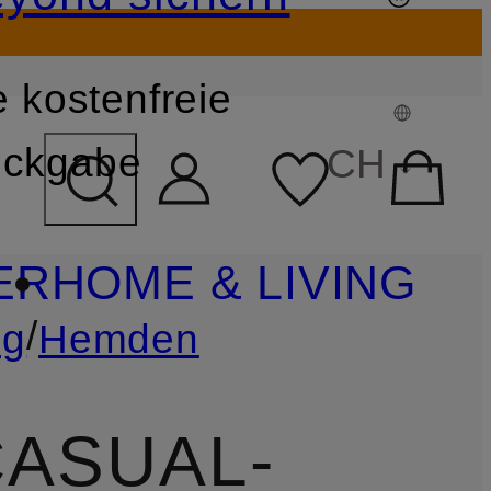
 kostenfreie
FELD ÜBERSPRINGEN
ckgabe
CH
ER
HOME & LIVING
/
ng
Hemden
CASUAL-