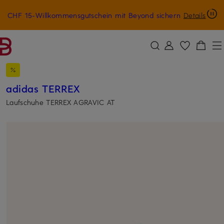
CHF 15-Willkommensgutschein mit Beyond sichern
Details
ZUM HAUPTINHALT ÜBERSPRINGEN
ZUM SUCHFELD ÜBERSPRINGE
adidas TERREX
Laufschuhe TERREX AGRAVIC AT