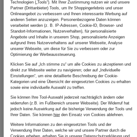
Technologien („Tools“). Mit Ihrer Zustimmung nutzen wir und unsere
Partner (Drittanbieter) Tools, um Ihr Shoppingerlebnis und unser
Onlineangebot zu verbessern und Ihnen interessante Werbung auf
anderen Seiten anzuzeigen. Personenbezogene Daten können
verarbeitet werden (z. B. IP-Adressen, Cookie-ID, Browser- und
Standort-Informationen, Nutzerverhalten), für personalisierte
Angebote und Inhalte in unserem Shop, personalisierte Anzeigen
aufgrund Ihres Nutzerverhaltens auf unserer Webseite, Analyse
adidas TERREX
Nike
On
unserer Webseite, um diese für Sie zu verbessern oder zur
Optimierung der Werbeaussteuerung.
Wanderschuhe
Laufschuhe ZOOM
Tennisschuhe THE
TERREX FREEHIKER 3
FLY 6
ROGER ADVANTAG
Klicken Sie auf „Ich stimme zu“ um alle Cookies zu akzeptieren und
LOW GTX
PRO
direkt zur Webseite weiter zu navigieren; oder auf „Individuelle
CHF 199
Einstellungen“, um eine detaillierte Beschreibung der Cookie-
CHF 209
CHF 149
Kategorien und eine Übersicht der eingesetzten Cookies zu erhalten
sowie eine individuelle Auswahl zu treffen.
Ursprünglich:
CHF 189
Sie können Ihre Tool-Auswahl jederzeit nachträglich ändern oder
widerrufen (z.B. im Fußbereich unserer Webseite). Der Widerruf hat
jedoch keine Auswirkung auf die bisherige Verwendung der Tools und
Ihrer Daten.
Sie können
hier
den Einsatz von Cookies ablehnen.
Weitere Informationen zu den eingesetzten Tools und der
Verwendung Ihrer Daten, welche wir und unsere Partner durch die
Cookies erheben, erhalten Sie in unserer
Datenschutzerklärung
und