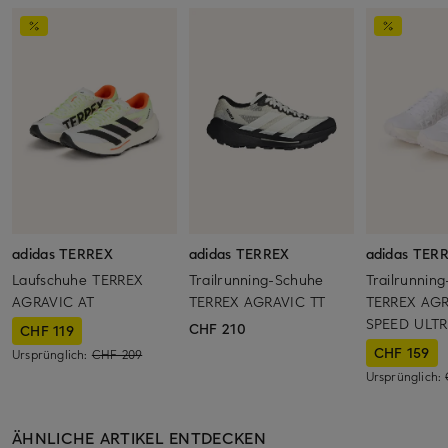
adidas TERREX
adidas TERREX
adidas TER
Laufschuhe TERREX
Trailrunning-Schuhe
Trailrunnin
AGRAVIC AT
TERREX AGRAVIC TT
TERREX AG
SPEED ULTR
CHF 210
CHF 119
CHF 159
Ursprünglich:
CHF 209
Ursprünglich:
ÄHNLICHE ARTIKEL ENTDECKEN