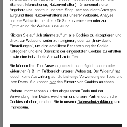
AG Jeans
BRAX
Levi's®
Standort-Informationen, Nutzerverhalten), für personalisierte
Angebote und Inhalte in unserem Shop, personalisierte Anzeigen
Straight Jeans MARI
Jeans MARY
Skinny Jeans 311
aufgrund Ihres Nutzerverhaltens auf unserer Webseite, Analyse
Slim Fit
Levi's® Shaping
CHF 149
unserer Webseite, um diese für Sie zu verbessern oder zur
CHF 289
CHF 109
Optimierung der Werbeaussteuerung.
Klicken Sie auf „Ich stimme zu“ um alle Cookies zu akzeptieren und
direkt zur Webseite weiter zu navigieren; oder auf „Individuelle
Einstellungen“, um eine detaillierte Beschreibung der Cookie-
Kategorien und eine Übersicht der eingesetzten Cookies zu erhalten
sowie eine individuelle Auswahl zu treffen.
Sie können Ihre Tool-Auswahl jederzeit nachträglich ändern oder
widerrufen (z.B. im Fußbereich unserer Webseite). Der Widerruf hat
jedoch keine Auswirkung auf die bisherige Verwendung der Tools und
Ihrer Daten.
Sie können
hier
den Einsatz von Cookies ablehnen.
Weitere Kategorien
Weitere Informationen zu den eingesetzten Tools und der
Verwendung Ihrer Daten, welche wir und unsere Partner durch die
Abendkleider
Kleider
Cookies erheben, erhalten Sie in unserer
Datenschutzerklärung
und
Impressum
.
Anzüge für Herren
Lederjacken für Damen
Bademäntel für Herren
Lederjacken für Herren