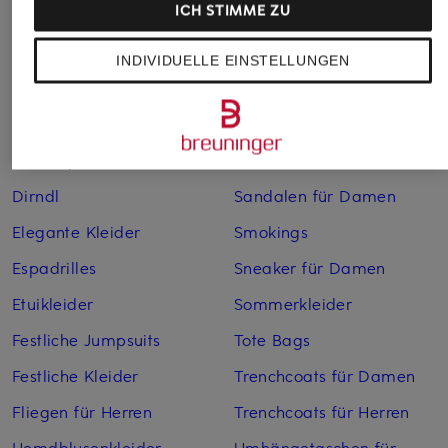
ICH STIMME ZU
Bikinis für Damen
Leinenhosen für Herren
Boleros für Damen
Leinenkleider
INDIVIDUELLE EINSTELLUNGEN
Brautschuhe
Maxikleider
Cocktailkleider
Regenmäntel für Damen
Cowboy Boots für Damen
Sakkos
Dirndl
Sandalen für Damen
Elegante Kleider
Smokings
Espadrilles
Sneaker für Damen
Etuikleider
Sommerkleider
Festliche Jumpsuits
Tote Bags
Festliche Kleider
Trenchcoats für Damen
Fliegen für Herren
Trenchcoats für Herren
Hemdblusenkleider
Umhängetaschen für