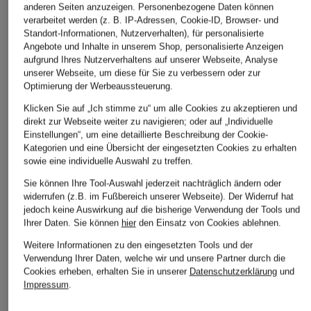
anderen Seiten anzuzeigen. Personenbezogene Daten können
verarbeitet werden (z. B. IP-Adressen, Cookie-ID, Browser- und
CAMBIO
RAFFAELLO ROSSI
oui
Standort-Informationen, Nutzerverhalten), für personalisierte
Angebote und Inhalte in unserem Shop, personalisierte Anzeigen
Jeans-Culotte FELINA
Wide Leg Jeans
Wide Leg Jeans
aufgrund Ihres Nutzerverhaltens auf unserer Webseite, Analyse
SENA
unserer Webseite, um diese für Sie zu verbessern oder zur
CHF 119
CHF 95
Optimierung der Werbeaussteuerung.
CHF 109
Ursprünglich:
CHF 219
Ursprünglich:
CHF 169
Klicken Sie auf „Ich stimme zu“ um alle Cookies zu akzeptieren und
Ursprünglich:
CHF 239
direkt zur Webseite weiter zu navigieren; oder auf „Individuelle
Einstellungen“, um eine detaillierte Beschreibung der Cookie-
Kategorien und eine Übersicht der eingesetzten Cookies zu erhalten
sowie eine individuelle Auswahl zu treffen.
Sie können Ihre Tool-Auswahl jederzeit nachträglich ändern oder
widerrufen (z.B. im Fußbereich unserer Webseite). Der Widerruf hat
jedoch keine Auswirkung auf die bisherige Verwendung der Tools und
Ihrer Daten.
Sie können
hier
den Einsatz von Cookies ablehnen.
Weitere Informationen zu den eingesetzten Tools und der
Weitere Kategorien
Verwendung Ihrer Daten, welche wir und unsere Partner durch die
Cookies erheben, erhalten Sie in unserer
Datenschutzerklärung
und
Impressum
.
Abendkleider
Kleider