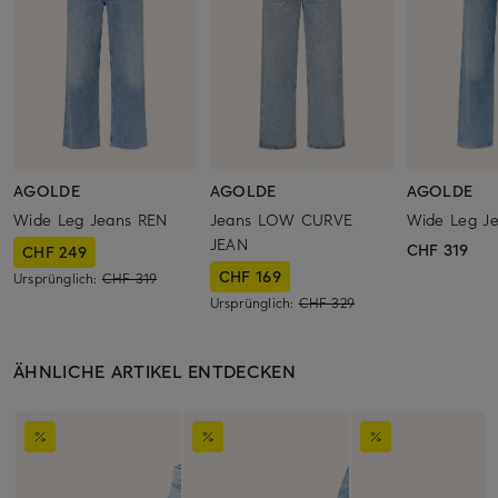
AGOLDE
AGOLDE
AGOLDE
Wide Leg Jeans REN
Jeans LOW CURVE
Wide Leg J
JEAN
CHF 319
CHF 249
CHF 169
Ursprünglich:
CHF 319
Ursprünglich:
CHF 329
ÄHNLICHE ARTIKEL ENTDECKEN