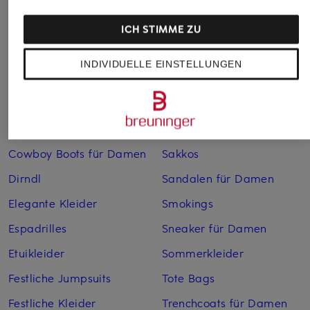
Anzüge für Herren
Lederjacken für Damen
Bademäntel für Herren
Lederjacken für Herren
ICH STIMME ZU
Bikinis für Damen
Leinenhosen für Herren
INDIVIDUELLE EINSTELLUNGEN
Boleros für Damen
Leinenkleider
Brautschuhe
Maxikleider
Cocktailkleider
Regenmäntel für Damen
Cowboy Boots für Damen
Sakkos
Dirndl
Sandalen für Damen
Elegante Kleider
Smokings
Espadrilles
Sneaker für Damen
Etuikleider
Sommerkleider
Festliche Jumpsuits
Tote Bags
Festliche Kleider
Trenchcoats für Damen