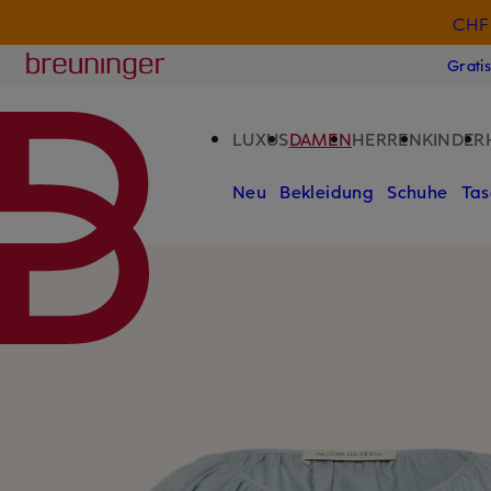
CHF 
ZUM HAUPTINHALT ÜBERSPRINGEN
ZUM SUCHFELD ÜBERSPRINGE
Breuninger
Grati
LUXUS
DAMEN
HERREN
KINDER
Neu
Bekleidung
Schuhe
Tas