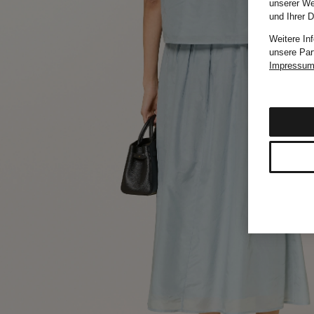
unserer We
und Ihrer 
Weitere In
unsere Par
Impressu