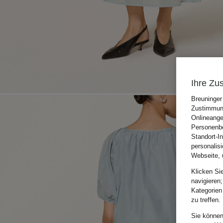
Ihre Zu
Breuninger
Zustimmung
Onlineange
Personenbe
Standort-I
personalis
Webseite, 
Klicken Si
navigieren;
Kategorien
zu treffen.
Sie können