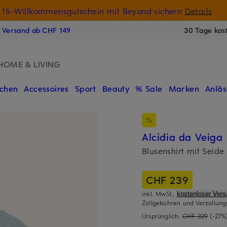
15-Willkommensgutschein mit Beyond sichern
Details
N
s Versand ab CHF 149
30 Tage kos
HOME & LIVING
chen
Accessoires
Sport
Beauty
% Sale
Marken
Anläs
Alcidia da Veiga
Blusenshirt mit Seide
CHF 239
inkl. MwSt.,
kostenloser Ver
Zollgebühren und Verzollung
Ursprünglich:
CHF 329
(-27%