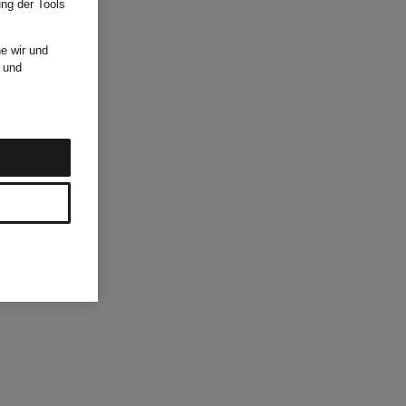
ung der Tools
e wir und
und