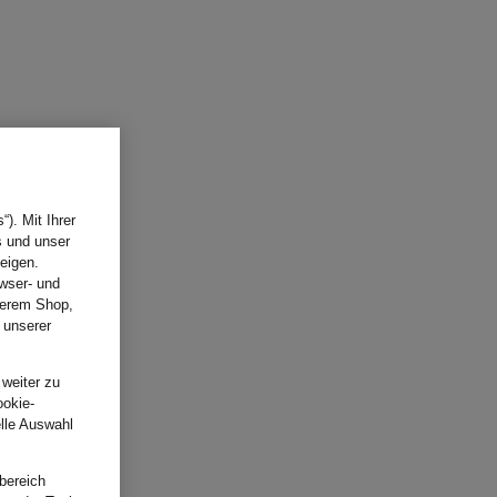
). Mit Ihrer
s und unser
eigen.
wser- und
nserem Shop,
 unserer
.
 weiter zu
ookie-
elle Auswahl
bereich