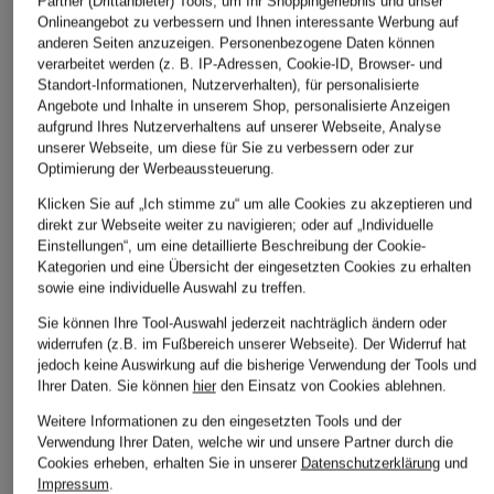
Partner (Drittanbieter) Tools, um Ihr Shoppingerlebnis und unser
Onlineangebot zu verbessern und Ihnen interessante Werbung auf
anderen Seiten anzuzeigen. Personenbezogene Daten können
verarbeitet werden (z. B. IP-Adressen, Cookie-ID, Browser- und
Standort-Informationen, Nutzerverhalten), für personalisierte
Angebote und Inhalte in unserem Shop, personalisierte Anzeigen
aufgrund Ihres Nutzerverhaltens auf unserer Webseite, Analyse
ALDO
ALDO
Santoni
unserer Webseite, um diese für Sie zu verbessern oder zur
Optimierung der Werbeaussteuerung.
Pantoletten ITSANDAL
Pantoletten ITSANDAL
Pantoletten DIDIFL
CHF 690
Klicken Sie auf „Ich stimme zu“ um alle Cookies zu akzeptieren und
CHF 75
CHF 60
direkt zur Webseite weiter zu navigieren; oder auf „Individuelle
Ursprünglich:
CHF 90
Ursprünglich:
CHF 80
Einstellungen“, um eine detaillierte Beschreibung der Cookie-
Kategorien und eine Übersicht der eingesetzten Cookies zu erhalten
sowie eine individuelle Auswahl zu treffen.
Sie können Ihre Tool-Auswahl jederzeit nachträglich ändern oder
widerrufen (z.B. im Fußbereich unserer Webseite). Der Widerruf hat
jedoch keine Auswirkung auf die bisherige Verwendung der Tools und
Ihrer Daten.
Sie können
hier
den Einsatz von Cookies ablehnen.
Weitere Informationen zu den eingesetzten Tools und der
Verwendung Ihrer Daten, welche wir und unsere Partner durch die
Cookies erheben, erhalten Sie in unserer
Datenschutzerklärung
und
Weitere Kategorien
Impressum
.