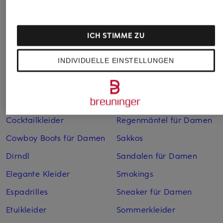
Abendkleider
Kleider
Anzüge für Herren
Lederjacken für Damen
ICH STIMME ZU
Bademäntel für Herren
Lederjacken für Herren
INDIVIDUELLE EINSTELLUNGEN
Bikinis für Damen
Leinenhosen für Herren
Boleros für Damen
Leinenkleider
Brautschuhe
Maxikleider
Cocktailkleider
Regenmäntel für Damen
Cowboy Boots für Damen
Sakkos
Dirndl
Sandalen für Damen
Elegante Kleider
Smokings
Espadrilles
Sneaker für Damen
Etuikleider
Sommerkleider