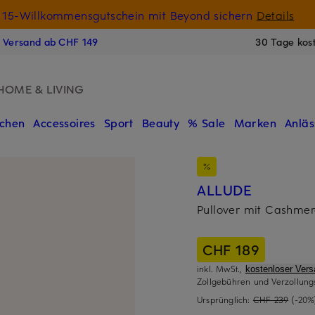
15-Willkommensgutschein mit Beyond sichern
Details
N
s Versand ab CHF 149
30 Tage kos
HOME & LIVING
chen
Accessoires
Sport
Beauty
% Sale
Marken
Anläs
ALLUDE
Pullover mit Cashme
CHF 189
inkl. MwSt.,
kostenloser Ver
Zollgebühren und Verzollung
Ursprünglich:
CHF 239
(-20%