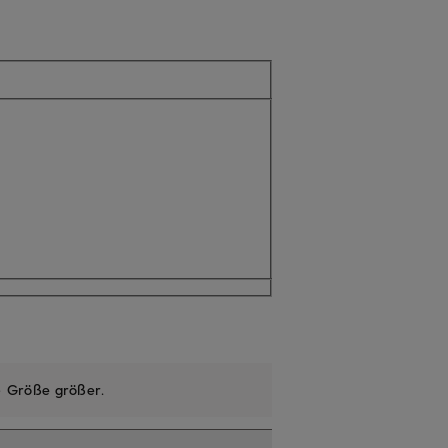
tuell nicht verfügbar
e
Größe größer
.