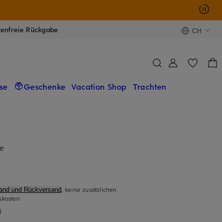
tenfreie Rückgabe
CH
se
Geschenke
Vacation Shop
Trachten
re
, keine zusätzlichen
sand und Rückversand
skosten
)