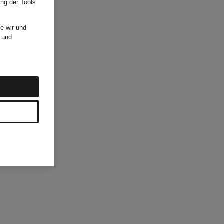
ung der Tools
e wir und
und