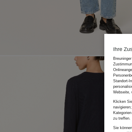
Ihre Zu
Breuninger
Zustimmung
Onlineange
Personenbe
Standort-I
personalis
Webseite, 
Klicken Si
navigieren;
Kategorien
zu treffen.
Sie können