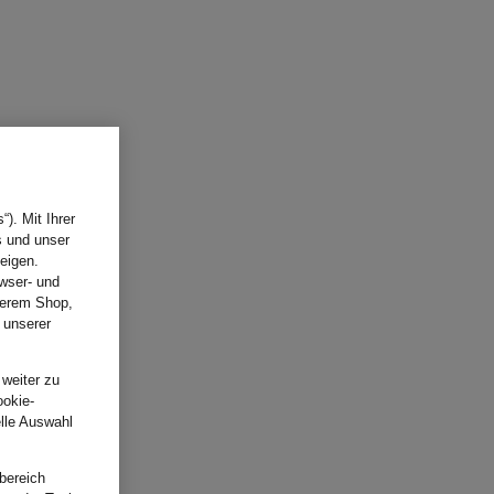
). Mit Ihrer
s und unser
eigen.
wser- und
nserem Shop,
 unserer
.
 weiter zu
ookie-
elle Auswahl
bereich