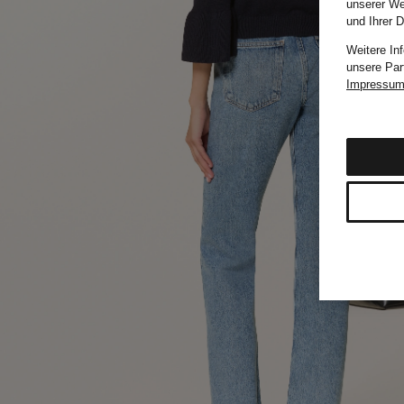
unserer We
und Ihrer 
Weitere In
unsere Par
Impressu