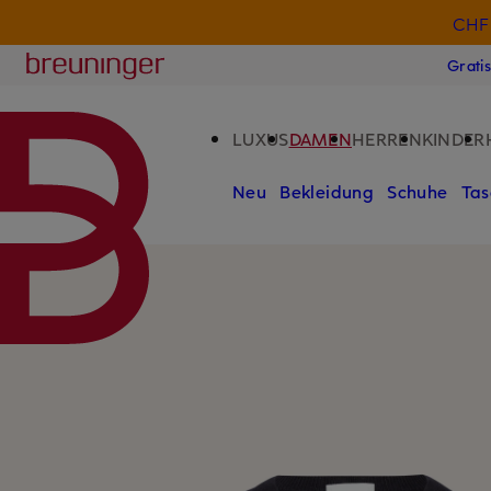
CHF 
ZUM HAUPTINHALT ÜBERSPRINGEN
ZUM SUCHFELD ÜBERSPRINGE
Breuninger
Grati
LUXUS
DAMEN
HERREN
KINDER
Neu
Bekleidung
Schuhe
Tas