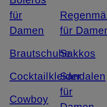
für
Regenmän
Damen
für Dame
Brautschuhe
Sakkos
Cocktailkleider
Sandalen
für
Cowboy
Damen