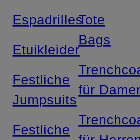
Espadrilles
Tote
Bags
Etuikleider
Trenchco
Festliche
für Dame
Jumpsuits
Trenchco
Festliche
für Herre