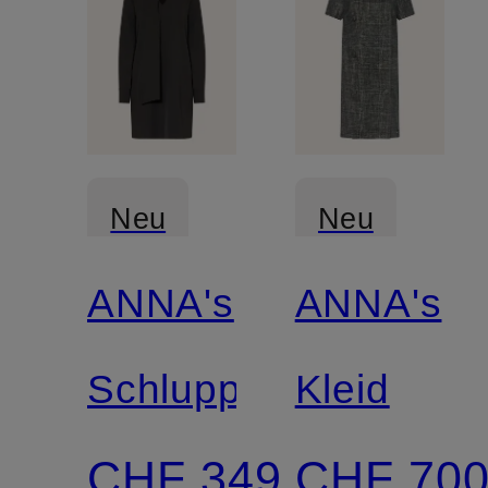
Neu
Neu
ANNA's
ANNA's
Schluppenkleid
Kleid
CHF 349
CHF 70