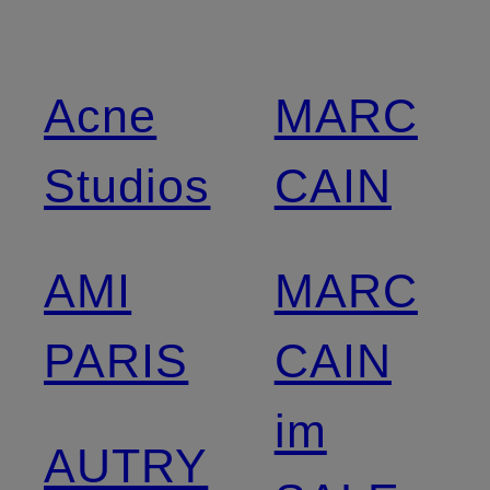
Acne
MARC
Studios
CAIN
AMI
MARC
PARIS
CAIN
im
AUTRY