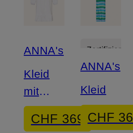
ANNA's
Zertifiziert
ANNA's
Kleid
Kleid
mit
Rüschen
CHF 3
CHF 369