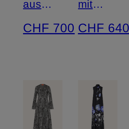
aus
mit
Satin
abnehmba
CHF 700
CHF 64
Schluppe