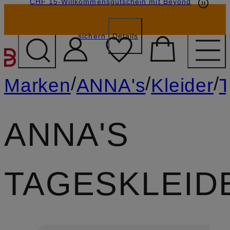
CHF 15-Willkommensgutschein mit Beyond
sichern
Details
ZUM HAUPTINHALT ÜBE
/
/
/
Marken
ANNA's
Kleider
T
ANNA'S
TAGESKLEID