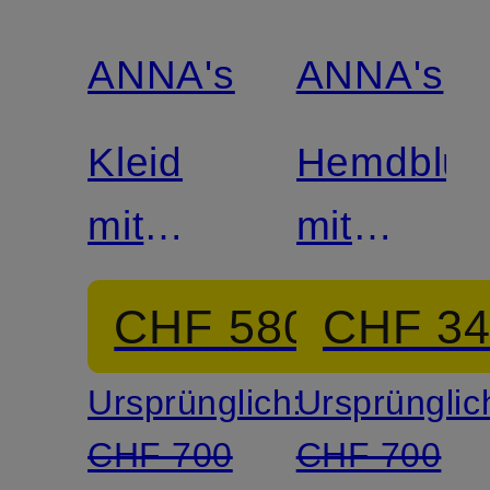
ANNA's
ANNA's
Kleid
Hemdblus
mit
mit
abnehmbarer
Seide
CHF 580
CHF 3
Schluppe
Ursprünglich:
Ursprünglic
CHF 700
CHF 700