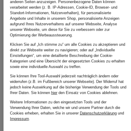
anderen Seiten anzuzeigen. Personenbezogene Daten können
verarbeitet werden (z. B. IP-Adressen, Cookie-ID, Browser- und
APART
APART
NEO NOIR
Standort-Informationen, Nutzerverhalten), für personalisierte
Angebote und Inhalte in unserem Shop, personalisierte Anzeigen
Abendkleid mit
Cocktailkleid mit
Kleid MISHA
aufgrund Ihres Nutzerverhaltens auf unserer Webseite, Analyse
Schmuckperlen
Schmuckperlen und
CHF 119
unserer Webseite, um diese für Sie zu verbessern oder zur
Glitzergarn
Optimierung der Werbeaussteuerung.
CHF 279
CHF 269
Klicken Sie auf „Ich stimme zu“ um alle Cookies zu akzeptieren und
Ursprünglich:
CHF 339
direkt zur Webseite weiter zu navigieren; oder auf „Individuelle
Ursprünglich:
CHF 339
Einstellungen“, um eine detaillierte Beschreibung der Cookie-
Kategorien und eine Übersicht der eingesetzten Cookies zu erhalten
sowie eine individuelle Auswahl zu treffen.
Sie können Ihre Tool-Auswahl jederzeit nachträglich ändern oder
widerrufen (z.B. im Fußbereich unserer Webseite). Der Widerruf hat
jedoch keine Auswirkung auf die bisherige Verwendung der Tools und
Ihrer Daten.
Sie können
hier
den Einsatz von Cookies ablehnen.
Weitere Informationen zu den eingesetzten Tools und der
Weitere Kategorien
Verwendung Ihrer Daten, welche wir und unsere Partner durch die
Cookies erheben, erhalten Sie in unserer
Datenschutzerklärung
und
Abendkleider
Kleider
Impressum
.
Anzüge für Herren
Lederjacken für Damen