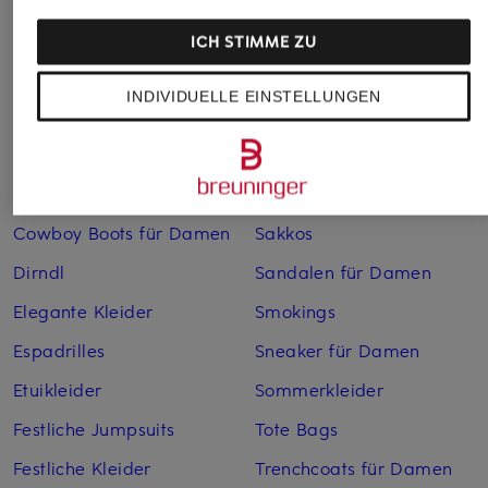
Bademäntel für Herren
Lederjacken für Herren
ICH STIMME ZU
Bikinis für Damen
Leinenhosen für Herren
INDIVIDUELLE EINSTELLUNGEN
Boleros für Damen
Leinenkleider
Brautschuhe
Maxikleider
Cocktailkleider
Regenmäntel für Damen
Cowboy Boots für Damen
Sakkos
Dirndl
Sandalen für Damen
Elegante Kleider
Smokings
Espadrilles
Sneaker für Damen
Etuikleider
Sommerkleider
Festliche Jumpsuits
Tote Bags
Festliche Kleider
Trenchcoats für Damen