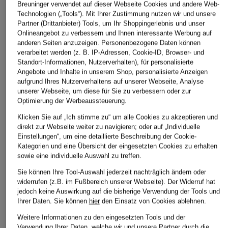
Breuninger verwendet auf dieser Webseite Cookies und andere Web-
Technologien („Tools“). Mit Ihrer Zustimmung nutzen wir und unsere
Partner (Drittanbieter) Tools, um Ihr Shoppingerlebnis und unser
Onlineangebot zu verbessern und Ihnen interessante Werbung auf
anderen Seiten anzuzeigen. Personenbezogene Daten können
verarbeitet werden (z. B. IP-Adressen, Cookie-ID, Browser- und
Standort-Informationen, Nutzerverhalten), für personalisierte
Angebote und Inhalte in unserem Shop, personalisierte Anzeigen
aufgrund Ihres Nutzerverhaltens auf unserer Webseite, Analyse
unserer Webseite, um diese für Sie zu verbessern oder zur
Optimierung der Werbeaussteuerung.
RAFFAELLO ROSSI
MAC
Marc O'Polo
Klicken Sie auf „Ich stimme zu“ um alle Cookies zu akzeptieren und
Mom Jeans HANNI
Barrel Jeans DANNI
Cropped Jeans LA
direkt zur Webseite weiter zu navigieren; oder auf „Individuelle
2.3
Einstellungen“, um eine detaillierte Beschreibung der Cookie-
CHF 129
CHF 85
Kategorien und eine Übersicht der eingesetzten Cookies zu erhalten
CHF 90
Ursprünglich:
CHF 249
Ursprünglich:
CHF 169
sowie eine individuelle Auswahl zu treffen.
Ursprünglich:
CHF 139
Sie können Ihre Tool-Auswahl jederzeit nachträglich ändern oder
widerrufen (z.B. im Fußbereich unserer Webseite). Der Widerruf hat
jedoch keine Auswirkung auf die bisherige Verwendung der Tools und
Ihrer Daten.
Sie können
hier
den Einsatz von Cookies ablehnen.
Weitere Informationen zu den eingesetzten Tools und der
Verwendung Ihrer Daten, welche wir und unsere Partner durch die