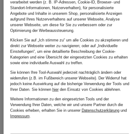
verarbeitet werden (z. B. IP-Adressen, Cookie-ID, Browser- und
Standort-Informationen, Nutzerverhalten), für personalisierte
Angebote und Inhalte in unserem Shop, personalisierte Anzeigen
comma
Marc O'Polo
TOMMY HILFIGER
aufgrund Ihres Nutzerverhaltens auf unserer Webseite, Analyse
Hemdbluse
Hemdbluse
Hemdbluse
unserer Webseite, um diese für Sie zu verbessern oder zur
Optimierung der Werbeaussteuerung.
CHF 100
CHF 109
CHF 55
Klicken Sie auf „Ich stimme zu“ um alle Cookies zu akzeptieren und
Ursprünglich:
CHF 100
direkt zur Webseite weiter zu navigieren; oder auf „Individuelle
Einstellungen“, um eine detaillierte Beschreibung der Cookie-
Kategorien und eine Übersicht der eingesetzten Cookies zu erhalten
sowie eine individuelle Auswahl zu treffen.
Sie können Ihre Tool-Auswahl jederzeit nachträglich ändern oder
widerrufen (z.B. im Fußbereich unserer Webseite). Der Widerruf hat
jedoch keine Auswirkung auf die bisherige Verwendung der Tools und
Ihrer Daten.
Sie können
hier
den Einsatz von Cookies ablehnen.
Weitere Kategorien
Weitere Informationen zu den eingesetzten Tools und der
Verwendung Ihrer Daten, welche wir und unsere Partner durch die
Cookies erheben, erhalten Sie in unserer
Datenschutzerklärung
und
Abendkleider
Kleider
Impressum
.
Anzüge für Herren
Lederjacken für Damen
Bademäntel für Herren
Lederjacken für Herren