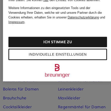
Ihrer Daten.
Sie können
hier
den Einsatz von Cookies ablehnen.
Weitere Informationen zu den eingesetzten Tools und der
Verwendung Ihrer Daten, welche wir und unsere Partner durch die
Cookies erheben, erhalten Sie in unserer
Datenschutzerklärung
und
Impressum
.
Weitere Kategorien
ICH STIMME ZU
Abendkleider
Kleider
INDIVIDUELLE EINSTELLUNGEN
Anzüge für Herren
Lederjacken für Damen
Bademäntel für Herren
Lederjacken für Herren
Bikinis für Damen
Leinenhosen für Herren
Boleros für Damen
Leinenkleider
Brautschuhe
Maxikleider
Cocktailkleider
Regenmäntel für Damen