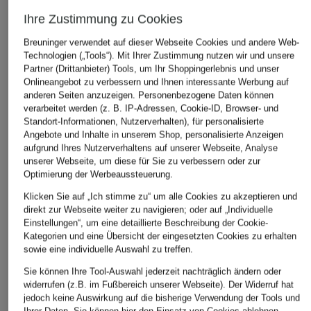
Ihre Zustimmung zu Cookies
Breuninger verwendet auf dieser Webseite Cookies und andere Web-
Technologien („Tools“). Mit Ihrer Zustimmung nutzen wir und unsere
Partner (Drittanbieter) Tools, um Ihr Shoppingerlebnis und unser
Onlineangebot zu verbessern und Ihnen interessante Werbung auf
anderen Seiten anzuzeigen. Personenbezogene Daten können
verarbeitet werden (z. B. IP-Adressen, Cookie-ID, Browser- und
Standort-Informationen, Nutzerverhalten), für personalisierte
Angebote und Inhalte in unserem Shop, personalisierte Anzeigen
aufgrund Ihres Nutzerverhaltens auf unserer Webseite, Analyse
unserer Webseite, um diese für Sie zu verbessern oder zur
Optimierung der Werbeaussteuerung.
Klicken Sie auf „Ich stimme zu“ um alle Cookies zu akzeptieren und
MARANT ÉTOILE
7 for all mankind
AGOLDE
direkt zur Webseite weiter zu navigieren; oder auf „Individuelle
Einstellungen“, um eine detaillierte Beschreibung der Cookie-
Wide Leg Jeans
Wide Leg Jeans
Wide Leg Jeans RE
Kategorien und eine Übersicht der eingesetzten Cookies zu erhalten
LEMONY
LOTTA
CHF 319
sowie eine individuelle Auswahl zu treffen.
CHF 330
CHF 350
Sie können Ihre Tool-Auswahl jederzeit nachträglich ändern oder
Ursprünglich:
CHF 430
widerrufen (z.B. im Fußbereich unserer Webseite). Der Widerruf hat
jedoch keine Auswirkung auf die bisherige Verwendung der Tools und