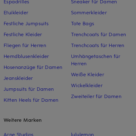
Espadrilles
Sneaker für Damen
Etuikleider
Sommerkleider
Festliche Jumpsuits
Tote Bags
Festliche Kleider
Trenchcoats für Damen
Fliegen für Herren
Trenchcoats für Herren
Hemdblusenkleider
Umhängetaschen für
Herren
Hosenanzüge für Damen
Weiße Kleider
Jeanskleider
Wickelkleider
Jumpsuits für Damen
Zweiteiler für Damen
Kitten Heels für Damen
Weitere Marken
Acne Studios
lululemon