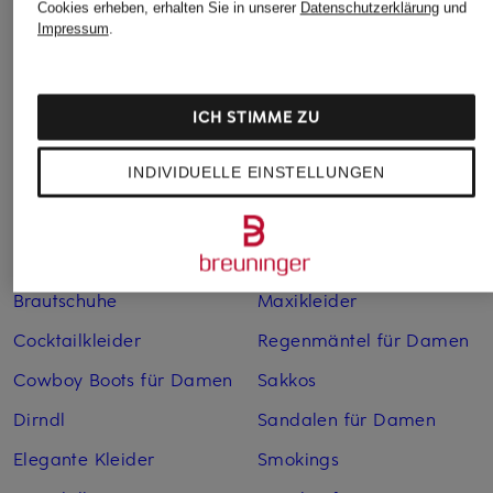
Cookies erheben, erhalten Sie in unserer
Datenschutzerklärung
und
Impressum
.
Weitere Kategorien
Abendkleider
Kleider
ICH STIMME ZU
Anzüge für Herren
Lederjacken für Damen
INDIVIDUELLE EINSTELLUNGEN
Bademäntel für Herren
Lederjacken für Herren
Bikinis für Damen
Leinenhosen für Herren
Boleros für Damen
Leinenkleider
Brautschuhe
Maxikleider
Cocktailkleider
Regenmäntel für Damen
Cowboy Boots für Damen
Sakkos
Dirndl
Sandalen für Damen
Elegante Kleider
Smokings