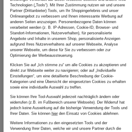
Technologien („Tools“). Mit Ihrer Zustimmung nutzen wir und unsere
Partner (Drittanbieter) Tools, um Ihr Shoppingerlebnis und unser
Onlineangebot zu verbessern und Ihnen interessante Werbung auf
anderen Seiten anzuzeigen. Personenbezogene Daten können
verarbeitet werden (z. B. IP-Adressen, Cookie-ID, Browser- und
Standort-Informationen, Nutzerverhalten), für personalisierte
Angebote und Inhalte in unserem Shop, personalisierte Anzeigen
aufgrund Ihres Nutzerverhaltens auf unserer Webseite, Analyse
unserer Webseite, um diese für Sie zu verbessern oder zur
Optimierung der Werbeaussteuerung.
SAMSØE SAMSØE
On
Marc O'Polo
Klicken Sie auf „Ich stimme zu“ um alle Cookies zu akzeptieren und
T-Shirt SASWIRL
T-Shirt CLUB T-
T-Shirt
direkt zur Webseite weiter zu navigieren; oder auf „Individuelle
RHYTHM
CHF 95
CHF 45
Einstellungen“, um eine detaillierte Beschreibung der Cookie-
Kategorien und eine Übersicht der eingesetzten Cookies zu erhalten
CHF 55
Ursprünglich:
CHF 90
sowie eine individuelle Auswahl zu treffen.
Ursprünglich:
CHF 70
Sie können Ihre Tool-Auswahl jederzeit nachträglich ändern oder
widerrufen (z.B. im Fußbereich unserer Webseite). Der Widerruf hat
jedoch keine Auswirkung auf die bisherige Verwendung der Tools und
Ihrer Daten.
Sie können
hier
den Einsatz von Cookies ablehnen.
Weitere Informationen zu den eingesetzten Tools und der
Verwendung Ihrer Daten, welche wir und unsere Partner durch die