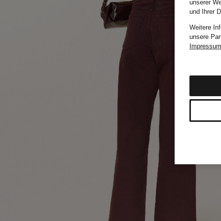
unserer We
und Ihrer 
Weitere In
unsere Par
Impressu