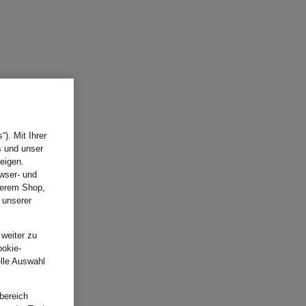
). Mit Ihrer
s und unser
eigen.
wser- und
nserem Shop,
 unserer
.
 weiter zu
ookie-
elle Auswahl
bereich