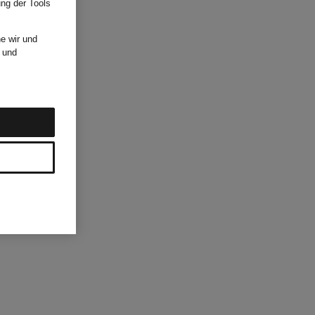
ung der Tools
e wir und
und