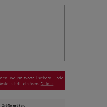
den und Preisvorteil sichern. Code
estellschritt einlösen.
Details
e
Größe größer
.