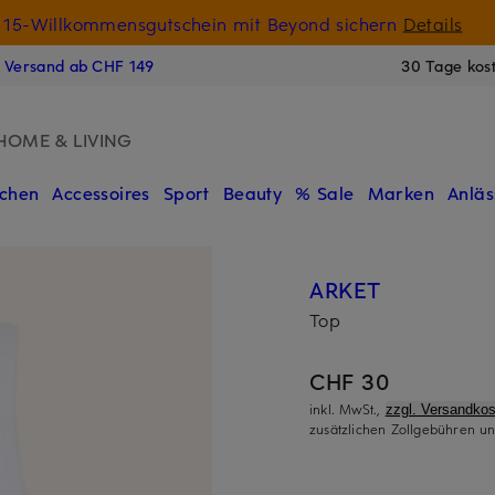
15-Willkommensgutschein mit Beyond sichern
Details
N
s Versand ab CHF 149
30 Tage kos
HOME & LIVING
chen
Accessoires
Sport
Beauty
% Sale
Marken
Anläs
ARKET
Top
CHF 30
inkl. MwSt.,
zzgl. Versandkos
zusätzlichen Zollgebühren un