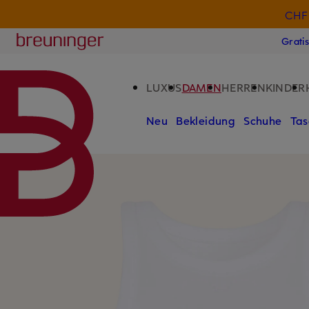
CHF 
ZUM HAUPTINHALT ÜBERSPRINGEN
ZUM SUCHFELD ÜBERSPRINGE
Breuninger
Grati
LUXUS
DAMEN
HERREN
KINDER
Neu
Bekleidung
Schuhe
Tas