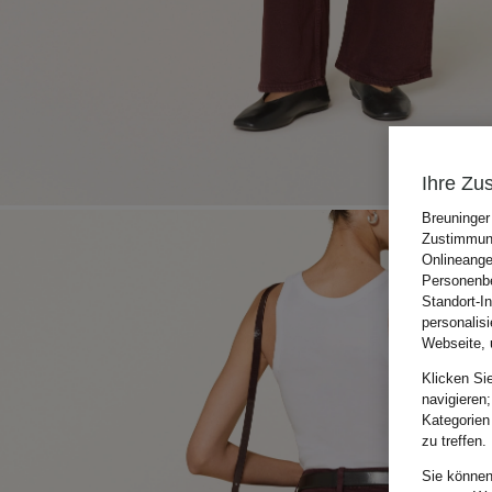
Ihre Zu
Breuninger
Zustimmung
Onlineange
Personenbe
Standort-I
personalis
Webseite, 
Klicken Si
navigieren;
Kategorien
zu treffen.
Sie können