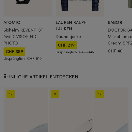
ATOMIC
LAUREN RALPH
BABOR
LAUREN
Skihelm REVENT GT
DOCTOR B
AMID VISOR HD
Daunenjacke
Microbiomic
PHOTO
Cream SPF
CHF 219
CHF 40
CHF 389
Ursprünglich:
CHF 349
Ursprünglich:
CHF 510
ÄHNLICHE ARTIKEL ENTDECKEN