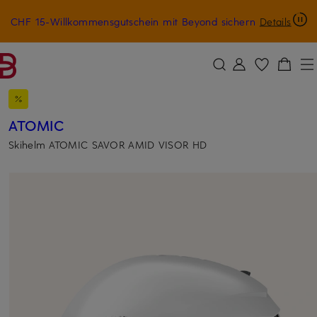
CHF 15-Willkommensgutschein mit Beyond sichern
Details
ZUM HAUPTINHALT ÜBERSPRINGEN
ZUM SUCHFELD ÜBERSPRINGE
ATOMIC
Skihelm ATOMIC SAVOR AMID VISOR HD