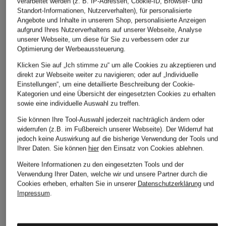
verarbeitet werden (z. B. IP-Adressen, Cookie-ID, Browser- und
Skihelm ARCANE
Skihelm COYA+
Skihelm VIDA MIPS
Standort-Informationen, Nutzerverhalten), für personalisierte
PRIME MIPS
mit Visier
CHF 139
Angebote und Inhalte in unserem Shop, personalisierte Anzeigen
CHF 219
CHF 399
aufgrund Ihres Nutzerverhaltens auf unserer Webseite, Analyse
Ursprünglich:
CHF 219
unserer Webseite, um diese für Sie zu verbessern oder zur
Ursprünglich:
CHF 319
Ursprünglich:
CHF 499
Optimierung der Werbeaussteuerung.
Klicken Sie auf „Ich stimme zu“ um alle Cookies zu akzeptieren und
direkt zur Webseite weiter zu navigieren; oder auf „Individuelle
Einstellungen“, um eine detaillierte Beschreibung der Cookie-
Kategorien und eine Übersicht der eingesetzten Cookies zu erhalten
sowie eine individuelle Auswahl zu treffen.
Sie können Ihre Tool-Auswahl jederzeit nachträglich ändern oder
widerrufen (z.B. im Fußbereich unserer Webseite). Der Widerruf hat
jedoch keine Auswirkung auf die bisherige Verwendung der Tools und
Ihrer Daten.
Sie können
hier
den Einsatz von Cookies ablehnen.
Weitere Kategorien
Weitere Informationen zu den eingesetzten Tools und der
Verwendung Ihrer Daten, welche wir und unsere Partner durch die
Abendkleider
Kleider
Cookies erheben, erhalten Sie in unserer
Datenschutzerklärung
und
Impressum
.
Anzüge für Herren
Lederjacken für Damen
Bademäntel für Herren
Lederjacken für Herren