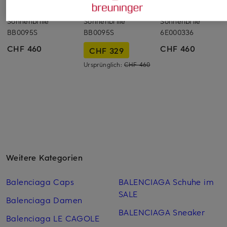
BALENCIAGA
BALENCIAGA
BALENCIAGA
Sonnenbrille
Sonnenbrille
Sonnenbrile
BB0095S
BB0095S
6E000336
CHF 460
CHF 460
CHF 329
Ursprünglich:
CHF 460
Weitere Kategorien
Balenciaga Caps
BALENCIAGA Schuhe im
SALE
Balenciaga Damen
BALENCIAGA Sneaker
Balenciaga LE CAGOLE