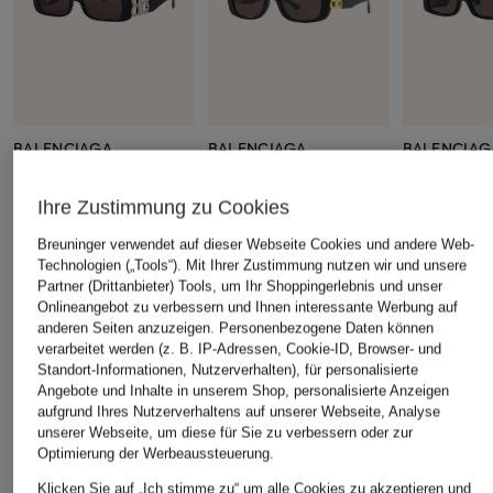
BALENCIAGA
BALENCIAGA
BALENCIAG
Sonnenbrille BB0096S
Sonnenbrille BB0310SK
Sonnenbrill
CHF 460
CHF 435
Ihre Zustimmung zu Cookies
CHF 329
Ursprünglich:
CHF 650
Breuninger verwendet auf dieser Webseite Cookies und andere Web-
Technologien („Tools“). Mit Ihrer Zustimmung nutzen wir und unsere
Partner (Drittanbieter) Tools, um Ihr Shoppingerlebnis und unser
Onlineangebot zu verbessern und Ihnen interessante Werbung auf
ÄHNLICHE ARTIKEL ENTDECKEN
anderen Seiten anzuzeigen. Personenbezogene Daten können
verarbeitet werden (z. B. IP-Adressen, Cookie-ID, Browser- und
Standort-Informationen, Nutzerverhalten), für personalisierte
Angebote und Inhalte in unserem Shop, personalisierte Anzeigen
aufgrund Ihres Nutzerverhaltens auf unserer Webseite, Analyse
unserer Webseite, um diese für Sie zu verbessern oder zur
Optimierung der Werbeaussteuerung.
Klicken Sie auf „Ich stimme zu“ um alle Cookies zu akzeptieren und