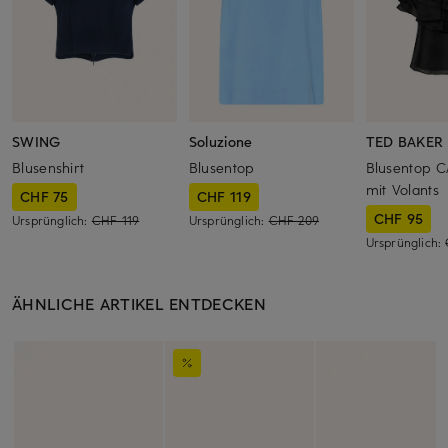
SWING
Soluzione
TED BAKER
Blusenshirt
Blusentop
Blusentop 
mit Volants
CHF 75
CHF 119
CHF 95
Ursprünglich:
CHF 119
Ursprünglich:
CHF 209
Ursprünglich:
ÄHNLICHE ARTIKEL ENTDECKEN