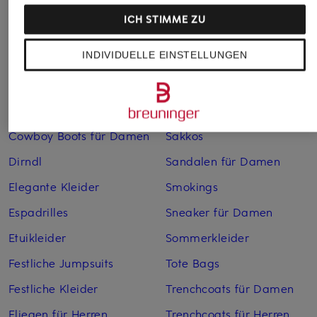
Bademäntel für Herren
Lederjacken für Herren
ICH STIMME ZU
Bikinis für Damen
Leinenhosen für Herren
INDIVIDUELLE EINSTELLUNGEN
Boleros für Damen
Leinenkleider
Brautschuhe
Maxikleider
Cocktailkleider
Regenmäntel für Damen
Cowboy Boots für Damen
Sakkos
Dirndl
Sandalen für Damen
Elegante Kleider
Smokings
Espadrilles
Sneaker für Damen
Etuikleider
Sommerkleider
Festliche Jumpsuits
Tote Bags
Festliche Kleider
Trenchcoats für Damen
Fliegen für Herren
Trenchcoats für Herren