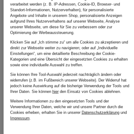
verarbeitet werden (z. B. IP-Adressen, Cookie-ID, Browser- und
NEO NOIR
ESTHÉ
Gottseidank
Standort-Informationen, Nutzerverhalten), für personalisierte
Hemdbluse HAZELL
Off-Shoulder-Bluse
Trachtenmieder
Angebote und Inhalte in unserem Shop, personalisierte Anzeigen
KSENIA aus Leinen
aufgrund Ihres Nutzerverhaltens auf unserer Webseite, Analyse
CHF 70
CHF 75
unserer Webseite, um diese für Sie zu verbessern oder zur
CHF 389
Optimierung der Werbeaussteuerung.
Ursprünglich:
CHF 93
Klicken Sie auf „Ich stimme zu“ um alle Cookies zu akzeptieren und
direkt zur Webseite weiter zu navigieren; oder auf „Individuelle
Einstellungen“, um eine detaillierte Beschreibung der Cookie-
Kategorien und eine Übersicht der eingesetzten Cookies zu erhalten
sowie eine individuelle Auswahl zu treffen.
Sie können Ihre Tool-Auswahl jederzeit nachträglich ändern oder
widerrufen (z.B. im Fußbereich unserer Webseite). Der Widerruf hat
jedoch keine Auswirkung auf die bisherige Verwendung der Tools und
Ihrer Daten.
Sie können
hier
den Einsatz von Cookies ablehnen.
Weitere Kategorien
Weitere Informationen zu den eingesetzten Tools und der
Verwendung Ihrer Daten, welche wir und unsere Partner durch die
Cookies erheben, erhalten Sie in unserer
Datenschutzerklärung
und
Abendkleider
Kleider
Impressum
.
Anzüge für Herren
Lederjacken für Damen