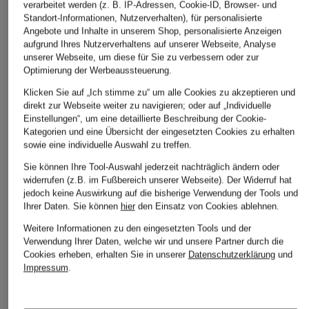
verarbeitet werden (z. B. IP-Adressen, Cookie-ID, Browser- und
Standort-Informationen, Nutzerverhalten), für personalisierte
Angebote und Inhalte in unserem Shop, personalisierte Anzeigen
Marc O'Polo
GANT
CLOSED
aufgrund Ihres Nutzerverhaltens auf unserer Webseite, Analyse
Longsleeve
Longsleeve
Longsleeve
unserer Webseite, um diese für Sie zu verbessern oder zur
Optimierung der Werbeaussteuerung.
CHF 90
CHF 90
CHF 35
Klicken Sie auf „Ich stimme zu“ um alle Cookies zu akzeptieren und
Ursprünglich:
CHF 60
direkt zur Webseite weiter zu navigieren; oder auf „Individuelle
Einstellungen“, um eine detaillierte Beschreibung der Cookie-
Kategorien und eine Übersicht der eingesetzten Cookies zu erhalten
sowie eine individuelle Auswahl zu treffen.
Sie können Ihre Tool-Auswahl jederzeit nachträglich ändern oder
widerrufen (z.B. im Fußbereich unserer Webseite). Der Widerruf hat
jedoch keine Auswirkung auf die bisherige Verwendung der Tools und
Ihrer Daten.
Sie können
hier
den Einsatz von Cookies ablehnen.
Weitere Kategorien
Weitere Informationen zu den eingesetzten Tools und der
Verwendung Ihrer Daten, welche wir und unsere Partner durch die
Cookies erheben, erhalten Sie in unserer
Datenschutzerklärung
und
Abendkleider
Kleider
Impressum
.
Anzüge für Herren
Lederjacken für Damen
Bademäntel für Herren
Lederjacken für Herren