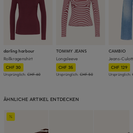
darling harbour
TOMMY JEANS
CAMBIO
Rollkragenshirt
Longsleeve
Jeans-Culot
CHF 30
CHF 35
CHF 129
Ursprünglich:
CHF 60
Ursprünglich:
CHF 50
Ursprünglich:
ÄHNLICHE ARTIKEL ENTDECKEN