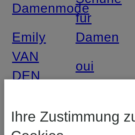
Damenmode
für
Emily
Damen
VAN
oui
DEN
BERGH
POLO
RALPH
Ihre Zustimmung z
GOLDEN
LAUREN