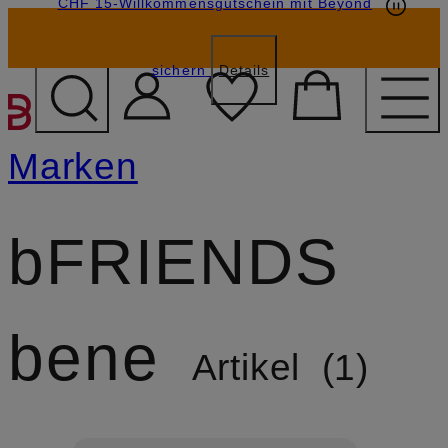
CHF 15-Willkommensgutschein mit Beyond
sichern
Details
ZUM HAUPTINHALT ÜBE
Marken
bFRIENDS
bene
Artikel
1