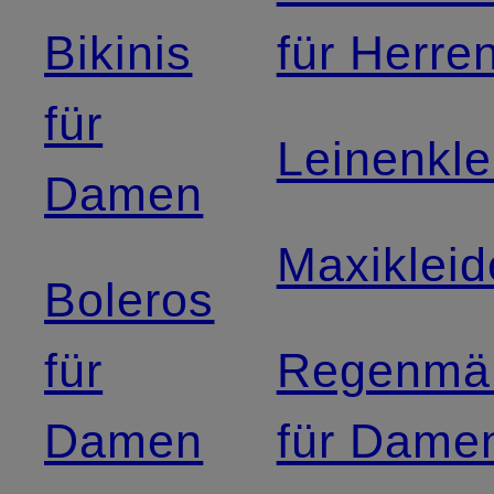
Bikinis
für Herre
für
Leinenkle
Damen
Maxikleid
Boleros
für
Regenmän
Damen
für Dame