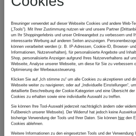
Cookies
GOOSE
RAFFAE
Breuninger verwendet auf dieser Webseite Cookies und andere Web-Te
(„Tools“). Mit Ihrer Zustimmung nutzen wir und unsere Partner (Drittanbi
GYMSHARK
um Ihr Shoppingerlebnis und unser Onlineangebot zu verbessern und I
interessante Werbung auf anderen Seiten anzuzeigen. Personenbezog
ROSSI
können verarbeitet werden (z. B. IP-Adressen, Cookie-ID, Browser- und
Informationen, Nutzerverhalten), für personalisierte Angebote und Inhal
Shop, personalisierte Anzeigen aufgrund Ihres Nutzerverhaltens auf un
HEMISPHERE
Webseite, Analyse unserer Webseite, um diese für Sie zu verbessern o
Optimierung der Werbeaussteuerung.
SKIMS
Klicken Sie auf „Ich stimme zu“ um alle Cookies zu akzeptieren und dir
CASHMERE
Webseite weiter zu navigieren; oder auf „Individuelle Einstellungen“, u
detaillierte Beschreibung der Cookie-Kategorien und eine Übersicht der
Cookies zu erhalten sowie eine individuelle Auswahl zu treffen.
Smith
Sie können Ihre Tool-Auswahl jederzeit nachträglich ändern oder widerr
HEY
Fußbereich unserer Webseite). Der Widerruf hat jedoch keine Auswirku
bisherige Verwendung der Tools und Ihrer Daten.
Sie können
hier
den E
& Soul
Cookies ablehnen.
MARLY
Weitere Informationen zu den eingesetzten Tools und der Verwendung I