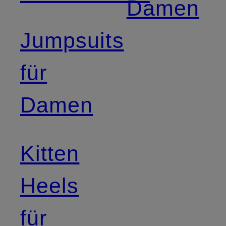
Damen
Jumpsuits
für
Damen
Kitten
Heels
für