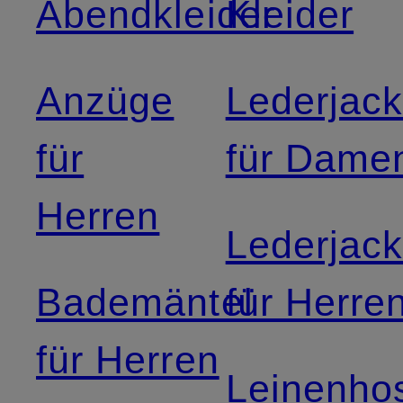
Abendkleider
Kleider
Anzüge
Lederjac
für
für Dame
Herren
Lederjac
Bademäntel
für Herre
für Herren
Leinenho