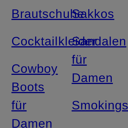
Brautschuhe
Sakkos
Cocktailkleider
Sandalen
für
Cowboy
Damen
Boots
für
Smoking
Damen