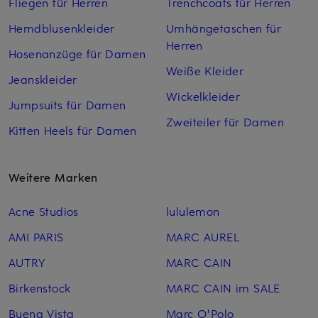
Fliegen für Herren
Trenchcoats für Herren
Hemdblusenkleider
Umhängetaschen für
Herren
Hosenanzüge für Damen
Weiße Kleider
Jeanskleider
Wickelkleider
Jumpsuits für Damen
Zweiteiler für Damen
Kitten Heels für Damen
Weitere Marken
Acne Studios
lululemon
AMI PARIS
MARC AUREL
AUTRY
MARC CAIN
Birkenstock
MARC CAIN im SALE
Buena Vista
Marc O'Polo