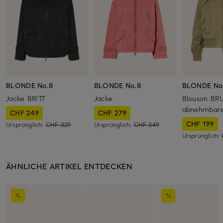
BLONDE No.8
BLONDE No.8
BLONDE No
Jacke BRITT
Jacke
Blouson BR
abnehmbar
CHF 249
CHF 279
CHF 199
Ursprünglich:
CHF 329
Ursprünglich:
CHF 349
Ursprünglich:
ÄHNLICHE ARTIKEL ENTDECKEN