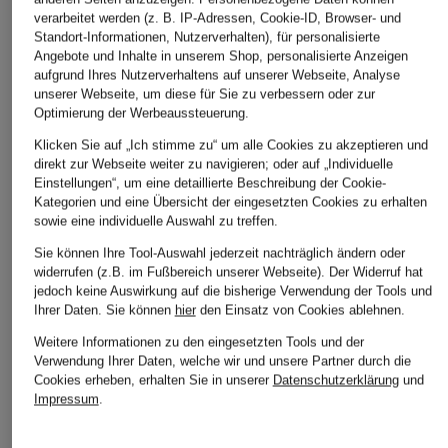
verarbeitet werden (z. B. IP-Adressen, Cookie-ID, Browser- und
Standort-Informationen, Nutzerverhalten), für personalisierte
DUNO
BOSS
WELLENSTEYN
Angebote und Inhalte in unserem Shop, personalisierte Anzeigen
aufgrund Ihres Nutzerverhaltens auf unserer Webseite, Analyse
Blouson
Trench-Jacke
Parka VENTANGO
unserer Webseite, um diese für Sie zu verbessern oder zur
CABASY
LADY
CHF 169
Optimierung der Werbeaussteuerung.
CHF 449
CHF 179
Ursprünglich:
CHF 329
Klicken Sie auf „Ich stimme zu“ um alle Cookies zu akzeptieren und
Ursprünglich:
CHF 219
direkt zur Webseite weiter zu navigieren; oder auf „Individuelle
Einstellungen“, um eine detaillierte Beschreibung der Cookie-
Kategorien und eine Übersicht der eingesetzten Cookies zu erhalten
sowie eine individuelle Auswahl zu treffen.
Sie können Ihre Tool-Auswahl jederzeit nachträglich ändern oder
widerrufen (z.B. im Fußbereich unserer Webseite). Der Widerruf hat
jedoch keine Auswirkung auf die bisherige Verwendung der Tools und
Ihrer Daten.
Sie können
hier
den Einsatz von Cookies ablehnen.
Weitere Informationen zu den eingesetzten Tools und der
Weitere Kategorien
Verwendung Ihrer Daten, welche wir und unsere Partner durch die
Cookies erheben, erhalten Sie in unserer
Datenschutzerklärung
und
Abendkleider
Kleider
Impressum
.
Anzüge für Herren
Lederjacken für Damen