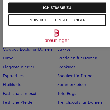
Bademäntel für Herren
Lederjacken für Herren
ICH STIMME ZU
Bikinis für Damen
Leinenhosen für Herren
INDIVIDUELLE EINSTELLUNGEN
Boleros für Damen
Leinenkleider
Brautschuhe
Maxikleider
Cocktailkleider
Regenmäntel für Damen
Cowboy Boots für Damen
Sakkos
Dirndl
Sandalen für Damen
Elegante Kleider
Smokings
Espadrilles
Sneaker für Damen
Etuikleider
Sommerkleider
Festliche Jumpsuits
Tote Bags
Festliche Kleider
Trenchcoats für Damen