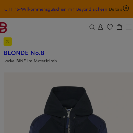
CHF 15-Willkommensgutschein mit Beyond sichern
Details
ZUM HAUPTINHALT ÜBERSPRINGEN
ZUM SUCHFELD ÜBERSPRINGE
BLONDE No.8
Jacke BINE im Materialmix