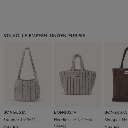
STILVOLLE EMPFEHLUNGEN FÜR SIE
BONGUSTA
BONGUSTA
BONGUSTA
Shopper NARAM
Handtasche NARAM
Shopper N
SMALL
CHF 80
CHF 50