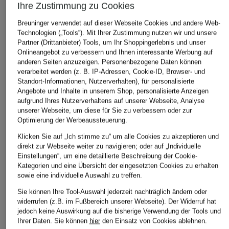
Ihre Zustimmung zu Cookies
Breuninger verwendet auf dieser Webseite Cookies und andere Web-
Technologien („Tools“). Mit Ihrer Zustimmung nutzen wir und unsere
Partner (Drittanbieter) Tools, um Ihr Shoppingerlebnis und unser
Onlineangebot zu verbessern und Ihnen interessante Werbung auf
anderen Seiten anzuzeigen. Personenbezogene Daten können
verarbeitet werden (z. B. IP-Adressen, Cookie-ID, Browser- und
Standort-Informationen, Nutzerverhalten), für personalisierte
Angebote und Inhalte in unserem Shop, personalisierte Anzeigen
aufgrund Ihres Nutzerverhaltens auf unserer Webseite, Analyse
unserer Webseite, um diese für Sie zu verbessern oder zur
Optimierung der Werbeaussteuerung.
Klicken Sie auf „Ich stimme zu“ um alle Cookies zu akzeptieren und
direkt zur Webseite weiter zu navigieren; oder auf „Individuelle
lululemon
adidas Originals
adidas Originals
Einstellungen“, um eine detaillierte Beschreibung der Cookie-
Shopper
Umhängetasche
Umhängetasche
Kategorien und eine Übersicht der eingesetzten Cookies zu erhalten
AIRLINER OG
sowie eine individuelle Auswahl zu treffen.
CHF 80
CHF 35
CHF 80
Sie können Ihre Tool-Auswahl jederzeit nachträglich ändern oder
Ursprünglich:
CHF 50
widerrufen (z.B. im Fußbereich unserer Webseite). Der Widerruf hat
jedoch keine Auswirkung auf die bisherige Verwendung der Tools und
Ihrer Daten.
Sie können
hier
den Einsatz von Cookies ablehnen.