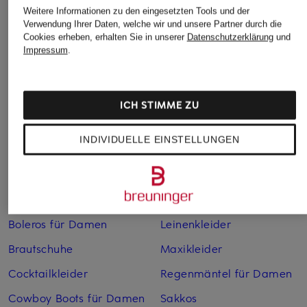
Weitere Informationen zu den eingesetzten Tools und der
Verwendung Ihrer Daten, welche wir und unsere Partner durch die
Cookies erheben, erhalten Sie in unserer
Datenschutzerklärung
und
Impressum
.
Weitere Kategorien
ICH STIMME ZU
Abendkleider
Kleider
INDIVIDUELLE EINSTELLUNGEN
Anzüge für Herren
Lederjacken für Damen
Bademäntel für Herren
Lederjacken für Herren
Bikinis für Damen
Leinenhosen für Herren
Boleros für Damen
Leinenkleider
Brautschuhe
Maxikleider
Cocktailkleider
Regenmäntel für Damen
Cowboy Boots für Damen
Sakkos