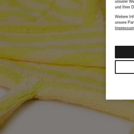
unserer We
und Ihrer 
Weitere In
unsere Par
Impressu