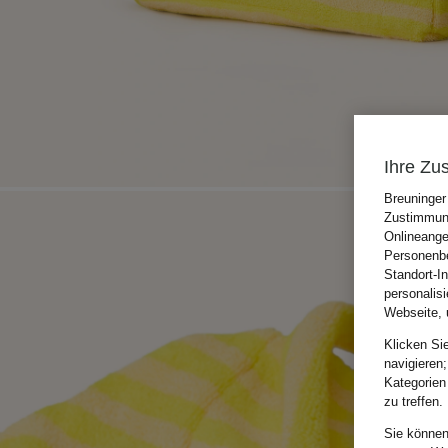
Ihre Zu
Breuninger
Zustimmung
Onlineange
Personenbe
Standort-I
personalis
Webseite, 
Klicken Si
navigieren;
Kategorien
zu treffen.
Sie können