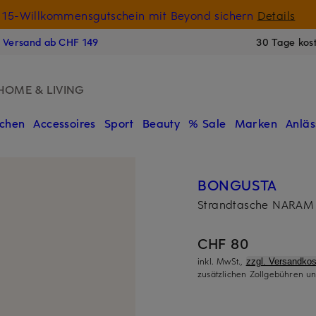
15-Willkommensgutschein mit Beyond sichern
Details
N
s Versand ab CHF 149
30 Tage kos
HOME & LIVING
chen
Accessoires
Sport
Beauty
% Sale
Marken
Anläs
BONGUSTA
Strandtasche NARAM
CHF 80
inkl. MwSt.,
zzgl. Versandkos
zusätzlichen Zollgebühren un