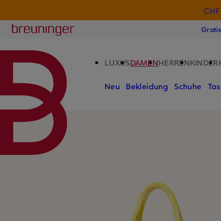
CHF 
ZUM HAUPTINHALT ÜBERSPRINGEN
ZUM SUCHFELD ÜBERSPRINGE
Breuninger
Grati
LUXUS
DAMEN
HERREN
KINDER
Neu
Bekleidung
Schuhe
Tas