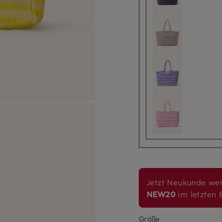
Jetzt Neukunde wer
NEW20
im letzten B
Größe