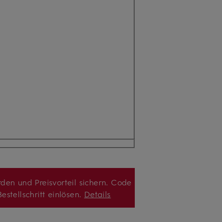
den und Preisvorteil sichern. Code
estellschritt einlösen.
Details