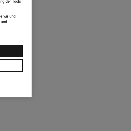
ung der Tools
e wir und
und