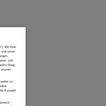
). Mit Ihrer
s und unser
eigen.
wser- und
nserem Shop,
 unserer
.
 weiter zu
ookie-
elle Auswahl
bereich