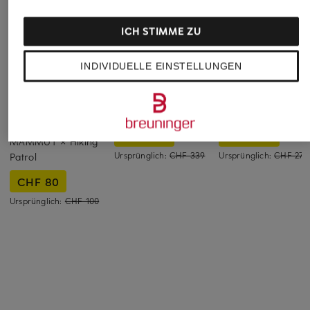
ICH STIMME ZU
INDIVIDUELLE EINSTELLUNGEN
MAMMUT
FTC CASHMERE
BOSS
7/8-Trekkinghose
Marlenehose
Marlenehose TILDI
HIKING V CAPRI
CHF 179
CHF 159
MAMMUT × Hiking
Ursprünglich:
CHF 339
Ursprünglich:
CHF 279
Patrol
CHF 80
Ursprünglich:
CHF 100