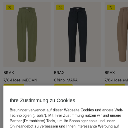
BRAX
BRAX
BRAX
7/8-Hose MEGAN
Chino MARA
7/8-Hose M
CHF 109
CHF 95
CHF 129
Ursprünglich:
CHF 159
Ursprünglich:
CHF 139
Ursprünglich:
Ihre Zustimmung zu Cookies
Breuninger verwendet auf dieser Webseite Cookies und andere Web-
Technologien („Tools“). Mit Ihrer Zustimmung nutzen wir und unsere
ÄHNLICHE ARTIKEL ENTDECKEN
Partner (Drittanbieter) Tools, um Ihr Shoppingerlebnis und unser
Onlineangebot zu verbessern und Ihnen interessante Werbung auf