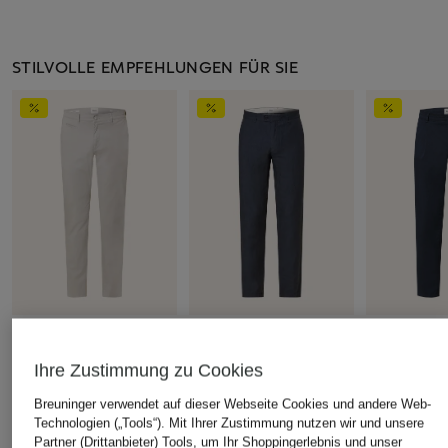
STILVOLLE EMPFEHLUNGEN FÜR SIE
BRAX
BRAX
BRAX
Chino FABIO U Modern
Chino FABIO Modern
Chino TINO 
Ihre Zustimmung zu Cookies
Fit
Fit aus Leinen
CHF 119
Breuninger verwendet auf dieser Webseite Cookies und andere Web-
CHF 109
CHF 149
Ursprünglich:
Technologien („Tools“). Mit Ihrer Zustimmung nutzen wir und unsere
Ursprünglich:
CHF 159
Ursprünglich:
CHF 189
Partner (Drittanbieter) Tools, um Ihr Shoppingerlebnis und unser