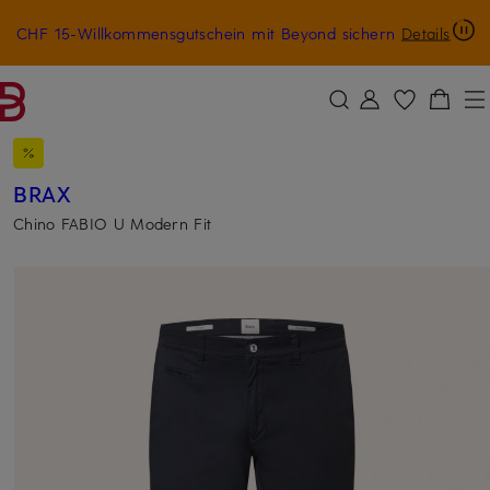
CHF 15-Willkommensgutschein mit Beyond sichern
Details
ZUM HAUPTINHALT ÜBERSPRINGEN
ZUM SUCHFELD ÜBERSPRINGE
BRAX
Chino FABIO U Modern Fit