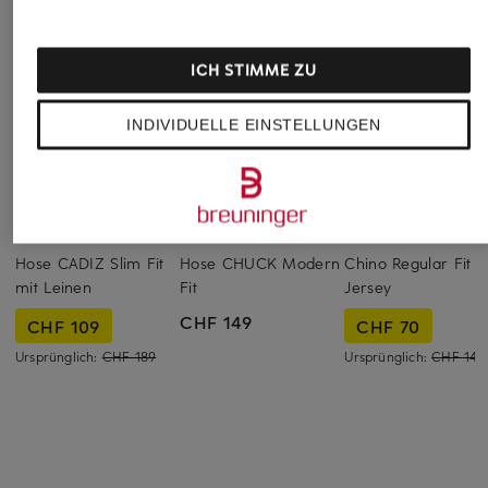
ICH STIMME ZU
INDIVIDUELLE EINSTELLUNGEN
BRAX
BRAX
Marc O'Polo
Hose CADIZ Slim Fit
Hose CHUCK Modern
Chino Regular Fit a
mit Leinen
Fit
Jersey
CHF 149
CHF 109
CHF 70
Ursprünglich:
CHF 189
Ursprünglich:
CHF 149