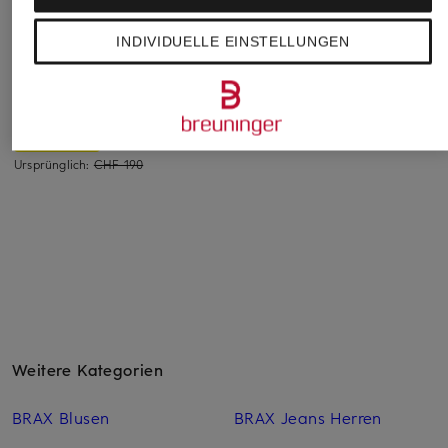
INDIVIDUELLE EINSTELLUNGEN
SAMSØE SAMSØE
BOSS
MRS & HUGS
Marlenehose
Marlenehose TALIA
Marlenehose
SATOPIARYA
CHF 169
CHF 60
CHF 119
Ursprünglich:
CHF 249
Ursprünglich:
CHF 159
Ursprünglich:
CHF 190
Weitere Kategorien
BRAX Blusen
BRAX Jeans Herren