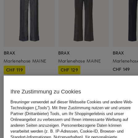
BRAX
BRAX
BRAX
Marlenehose MAINE
Marlenehose MAINE
Marlenehos
CHF 149
CHF 119
CHF 129
Ursprünglich:
CHF 159
Ursprünglich:
CHF 179
Ihre Zustimmung zu Cookies
ÄHNLICHE ARTIKEL ENTDECKEN
Breuninger verwendet auf dieser Webseite Cookies und andere Web-
Technologien („Tools“). Mit Ihrer Zustimmung nutzen wir und unsere
Partner (Drittanbieter) Tools, um Ihr Shoppingerlebnis und unser
Onlineangebot zu verbessern und Ihnen interessante Werbung auf
anderen Seiten anzuzeigen. Personenbezogene Daten können
verarbeitet werden (z. B. IP-Adressen, Cookie-ID, Browser- und
Standort-Informationen, Nutzerverhalten), für personalisierte