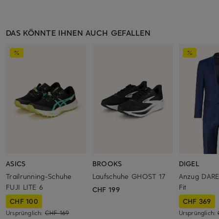
DAS KÖNNTE IHNEN AUCH GEFALLEN
ASICS
BROOKS
DIGEL
Trailrunning-Schuhe
Laufschuhe GHOST 17
Anzug DAR
FUJI LITE 6
Fit
CHF 199
CHF 100
CHF 369
Ursprünglich:
CHF 169
Ursprünglich: