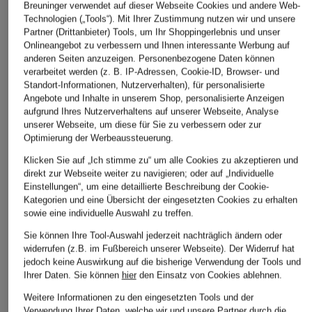
Breuninger verwendet auf dieser Webseite Cookies und andere Web-
Technologien („Tools“). Mit Ihrer Zustimmung nutzen wir und unsere
Partner (Drittanbieter) Tools, um Ihr Shoppingerlebnis und unser
Onlineangebot zu verbessern und Ihnen interessante Werbung auf
anderen Seiten anzuzeigen. Personenbezogene Daten können
verarbeitet werden (z. B. IP-Adressen, Cookie-ID, Browser- und
Standort-Informationen, Nutzerverhalten), für personalisierte
Angebote und Inhalte in unserem Shop, personalisierte Anzeigen
aufgrund Ihres Nutzerverhaltens auf unserer Webseite, Analyse
unserer Webseite, um diese für Sie zu verbessern oder zur
Optimierung der Werbeaussteuerung.
ASICS
Y-3
saucony
Klicken Sie auf „Ich stimme zu“ um alle Cookies zu akzeptieren und
Tennisschuhe GEL-
Laufschuhe Y-3
Laufschuhe RIDE 19
direkt zur Webseite weiter zu navigieren; oder auf „Individuelle
CHALLENGER 15
ADIOS PRO 4
Einstellungen“, um eine detaillierte Beschreibung der Cookie-
CHF 189
Kategorien und eine Übersicht der eingesetzten Cookies zu erhalten
CHF 349
CHF 75
sowie eine individuelle Auswahl zu treffen.
Ursprünglich:
CHF 149
Sie können Ihre Tool-Auswahl jederzeit nachträglich ändern oder
widerrufen (z.B. im Fußbereich unserer Webseite). Der Widerruf hat
jedoch keine Auswirkung auf die bisherige Verwendung der Tools und
Ihrer Daten.
Sie können
hier
den Einsatz von Cookies ablehnen.
Weitere Informationen zu den eingesetzten Tools und der
Verwendung Ihrer Daten, welche wir und unsere Partner durch die