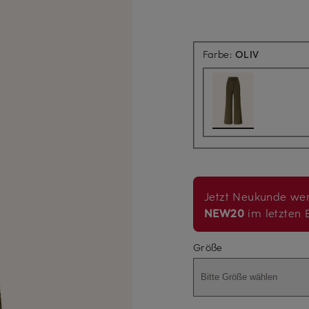
Farbe:
OLIV
Jetzt Neukunde wer
NEW20
im letzten B
Größe
Bitte Größe wählen