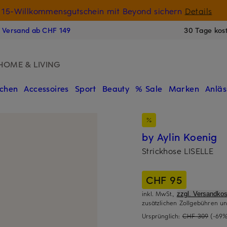
15-Willkommensgutschein mit Beyond sichern
Details
N
s Versand ab CHF 149
30 Tage kos
HOME & LIVING
chen
Accessoires
Sport
Beauty
% Sale
Marken
Anläs
by Aylin Koenig
Strickhose LISELLE
CHF 95
inkl. MwSt.,
zzgl. Versandkos
zusätzlichen Zollgebühren un
Ursprünglich:
CHF 309
(-69%