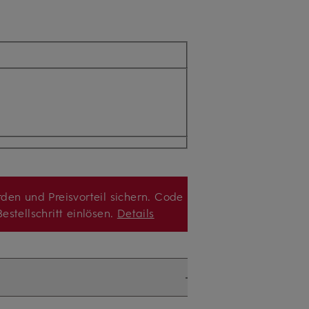
den und Preisvorteil sichern. Code
estellschritt einlösen.
Details