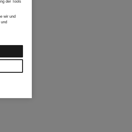
ung der Tools
e wir und
und