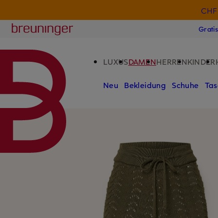
CHF 
ZUM HAUPTINHALT ÜBERSPRINGEN
ZUM SUCHFELD ÜBERSPRINGE
Breuninger
Grati
LUXUS
DAMEN
HERREN
KINDER
Neu
Bekleidung
Schuhe
Tas