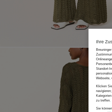
Ihre Zu
Breuninger
Zustimmung
Onlineange
Personenbe
Standort-I
personalis
Webseite, 
Klicken Si
navigieren;
Kategorien
zu treffen.
Sie können