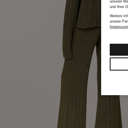
unserer We
und Ihrer 
Weitere In
unsere Par
Impressu