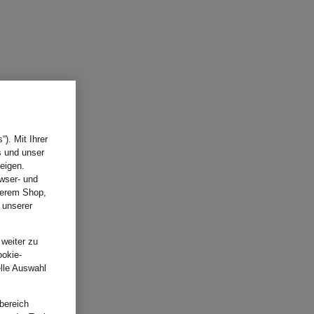
). Mit Ihrer
s und unser
eigen.
wser- und
nserem Shop,
 unserer
.
 weiter zu
ookie-
elle Auswahl
bereich