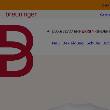
CHF 
ZUM HAUPTINHALT ÜBERSPRINGEN
ZUM SUCHFELD ÜBERSPRINGE
Breuninger
Grati
LUXUS
DAMEN
HERREN
KINDER
Neu
Bekleidung
Schuhe
Acc