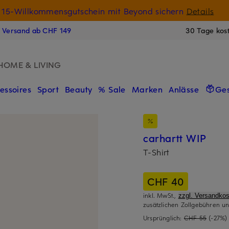
15-Willkommensgutschein mit Beyond sichern
Details
N
s Versand ab CHF 149
30 Tage kos
HOME & LIVING
essoires
Sport
Beauty
% Sale
Marken
Anlässe
Ge
carhartt WIP
T-Shirt
CHF 40
inkl. MwSt.,
zzgl. Versandkos
zusätzlichen Zollgebühren un
Ursprünglich:
CHF 55
(-27%)