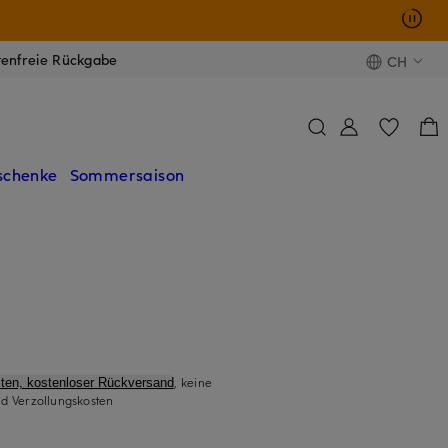
tenfreie Rückgabe
CH
schenke
Sommersaison
, keine
ten, kostenloser Rückversand
d Verzollungskosten