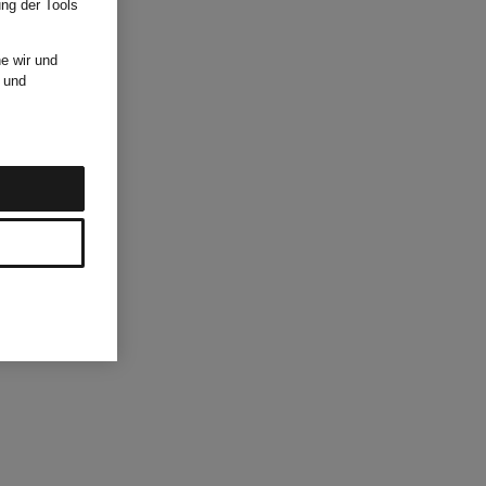
ung der Tools
e wir und
und