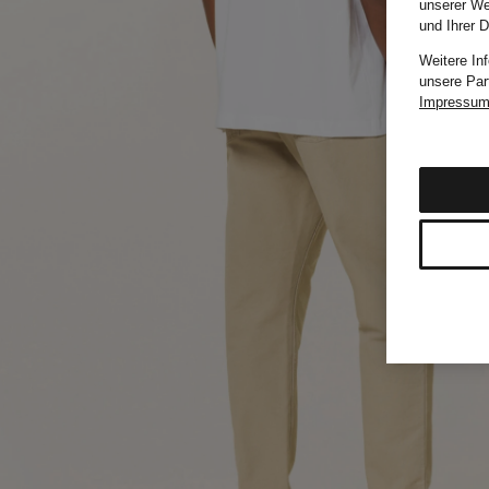
unserer We
und Ihrer 
Weitere In
unsere Par
Impressu