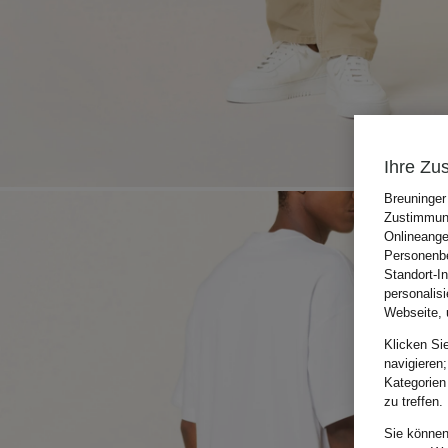
Ihre Zu
Breuninger
Zustimmung
Onlineange
Personenbe
Standort-I
personalis
Webseite, 
Klicken Si
navigieren;
Kategorien
zu treffen.
Sie können