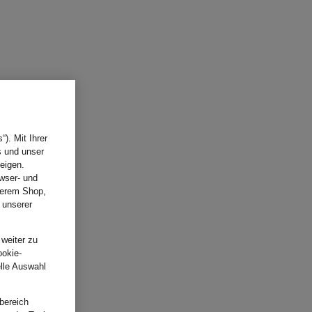
). Mit Ihrer
s und unser
eigen.
wser- und
nserem Shop,
 unserer
.
 weiter zu
ookie-
elle Auswahl
bereich