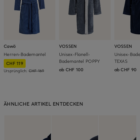
Cawö
VOSSEN
VOSSEN
Herren-Bademantel
Unisex-Flanell-
Unisex-Bad
Bademantel POPPY
TEXAS
CHF 119
ab CHF 100
ab CHF 90
Ursprünglich:
CHF 169
ÄHNLICHE ARTIKEL ENTDECKEN