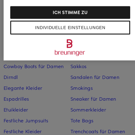
Anzüge für Herren
Lederjacken für Damen
Bademäntel für Herren
Lederjacken für Herren
ICH STIMME ZU
Bikinis für Damen
Leinenhosen für Herren
INDIVIDUELLE EINSTELLUNGEN
Boleros für Damen
Leinenkleider
Brautschuhe
Maxikleider
Cocktailkleider
Regenmäntel für Damen
Cowboy Boots für Damen
Sakkos
Dirndl
Sandalen für Damen
Elegante Kleider
Smokings
Espadrilles
Sneaker für Damen
Etuikleider
Sommerkleider
Festliche Jumpsuits
Tote Bags
Festliche Kleider
Trenchcoats für Damen