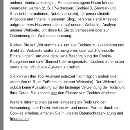
anderen Seiten anzuzeigen. Personenbezogene Daten können
verarbeitet werden (z. B. IP-Adressen, Cookie-ID, Browser- und
VOSSEN
weseta switzerland
en VOGUE
Standort-Informationen, Nutzerverhalten), für personalisierte
Angebote und Inhalte in unserem Shop, personalisierte Anzeigen
Unisex-Bademantel
Unisex-Bademantel
Unisex-Bademantel
aufgrund Ihres Nutzerverhaltens auf unserer Webseite, Analyse
TEXAS
mit Kapuze
unserer Webseite, um diese für Sie zu verbessern oder zur
CHF 349
mit Kapuze
Optimierung der Werbeaussteuerung.
CHF 119
ab CHF 90
Klicken Sie auf „Ich stimme zu“ um alle Cookies zu akzeptieren und
direkt zur Webseite weiter zu navigieren; oder auf „Individuelle
Einstellungen“, um eine detaillierte Beschreibung der Cookie-
Kategorien und eine Übersicht der eingesetzten Cookies zu erhalten
sowie eine individuelle Auswahl zu treffen.
Sie können Ihre Tool-Auswahl jederzeit nachträglich ändern oder
widerrufen (z.B. im Fußbereich unserer Webseite). Der Widerruf hat
jedoch keine Auswirkung auf die bisherige Verwendung der Tools und
Ihrer Daten.
Sie können
hier
den Einsatz von Cookies ablehnen.
Weitere Informationen zu den eingesetzten Tools und der
Weitere Kategorien
Verwendung Ihrer Daten, welche wir und unsere Partner durch die
Cookies erheben, erhalten Sie in unserer
Datenschutzerklärung
und
Impressum
.
Abendkleider
Kleider