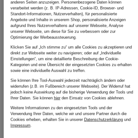
anderen Seiten anzuzeigen. Personenbezogene Daten können
verarbeitet werden (z. B. IP-Adressen, Cookie-ID, Browser- und
Standort-Informationen, Nutzerverhalten), für personalisierte
Angebote und Inhalte in unserem Shop, personalisierte Anzeigen
FUCHS SCHMITT
darling harbour
FUCHS SCHMITT
aufgrund Ihres Nutzerverhaltens auf unserer Webseite, Analyse
Wollmantel LATINA
Wollmantel
Wollmantel LATINA
unserer Webseite, um diese für Sie zu verbessern oder zur
Optimierung der Werbeaussteuerung.
CHF 299
CHF 299
CHF 159
Klicken Sie auf „Ich stimme zu“ um alle Cookies zu akzeptieren und
Ursprünglich:
CHF 289
direkt zur Webseite weiter zu navigieren; oder auf „Individuelle
Einstellungen“, um eine detaillierte Beschreibung der Cookie-
Kategorien und eine Übersicht der eingesetzten Cookies zu erhalten
sowie eine individuelle Auswahl zu treffen.
Sie können Ihre Tool-Auswahl jederzeit nachträglich ändern oder
widerrufen (z.B. im Fußbereich unserer Webseite). Der Widerruf hat
jedoch keine Auswirkung auf die bisherige Verwendung der Tools und
Ihrer Daten.
Sie können
hier
den Einsatz von Cookies ablehnen.
Weitere Informationen zu den eingesetzten Tools und der
Weitere Kategorien
Verwendung Ihrer Daten, welche wir und unsere Partner durch die
Cookies erheben, erhalten Sie in unserer
Datenschutzerklärung
und
Impressum
.
Abendkleider
Kleider
Anzüge für Herren
Lederjacken für Damen