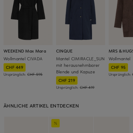
WEEKEND Max Mara
CINQUE
MRS & HUG
Wollmantel CIVADA
Mantel CIMIRACLE_SUN
Wollmantel
mit herausnehmbarer
CHF 449
CHF 95
Blende und Kapuze
Ursprünglich:
CHF 595
Ursprünglich:
CHF 219
Ursprünglich:
CHF 419
ÄHNLICHE ARTIKEL ENTDECKEN