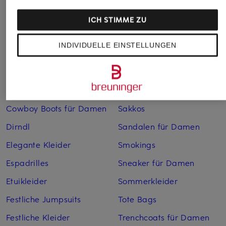
Bademäntel für Herren
Lederjacken für Herren
ICH STIMME ZU
Bikinis für Damen
Leinenhosen für Herren
INDIVIDUELLE EINSTELLUNGEN
Boleros für Damen
Leinenkleider
Brautschuhe
Maxikleider
Cocktailkleider
Regenmäntel für Damen
Cowboy Boots für Damen
Sakkos
Dirndl
Sandalen für Damen
Elegante Kleider
Smokings
Espadrilles
Sneaker für Damen
Etuikleider
Sommerkleider
Festliche Jumpsuits
Tote Bags
Festliche Kleider
Trenchcoats für Damen